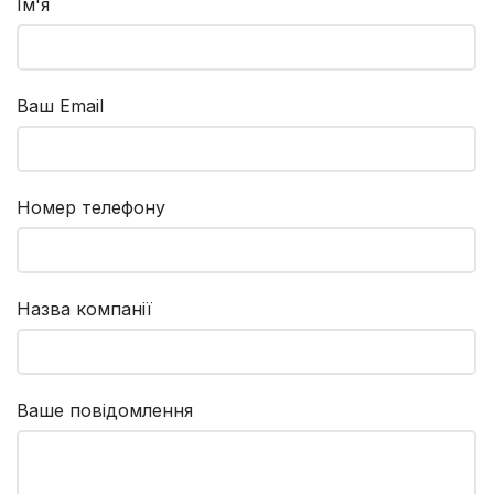
Ім'я
надійність.
Ідеальний вибір для
масштабних проектів з
укладання трубопроводів
великого діаметру.
Ваш Email
Номер телефону
Назва компанії
Ваше повідомлення