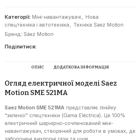
Категорії:
Міні-навантажувачі
,
Нова
спецтехніка і автотехніка
,
Техніка Saez Motion
Бренд:
Sáez Motion
Поділитися:
ОПИС
ДОДАТКОВА ІНФОРМАЦІЯ
Огляд електричної моделі Saez
Motion SME 521MA
Saez Motion SME 521MA
представляє лінійку
“зеленої” спецтехніки (Gama Eléctrica). Це 100%
електричний шарнірно-сочленований міні-
навантажувач, створений для роботи в умовах, де
заборонені вихлопні гази та шум.