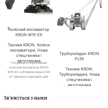
Колісний екскаватор
КRON W15-EX
Техніка KRON
,
Колісні
екскаватори
,
Нова
Трубоукладач КRON
спецтехніка і
PL55
автотехніка
Потужний та ефективний
колісний екскаватор KRON
Техніка KRON
,
W15-EX з об'ємом ковша 0,56
Трубоукладачі
,
Нова
м³ ідеально підходить для
спецтехніка і
різноманітних земляних
автотехніка
робіт. Завдяки двигуну
Вантажопідйомний та
CUMMINS 4BTAA3.9
потужний трубоукладчик
потужністю 92 кВт та
KRON PL55 здатний піднімати
Зв'яжіться з нами
маневреності, забезпечує
до 55 тонн та оснащений 7,5-
високу продуктивність та
метровою стрілою.