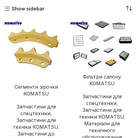
СПЕЦТЕХНІКИ
ОБЛАДНАННЯ
Show sidebar
513 продуктів
129 продуктів
Фільтри салону
KOMATSU
Сегменти зірочки
KOMATSU
Запчастини для
спецтехніки
,
Запчастини для
Запчастини для
спецтехніки
,
техніки KOMATSU
,
Запчастини для
Матеріали для
техніки KOMATSU
,
технічного
Запчастини до
обслуговування