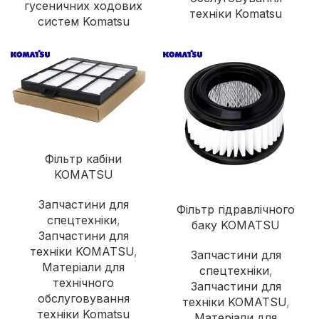
гусеничних ходових
техніки Komatsu
систем Komatsu
Фільтр кабіни
KOMATSU
Запчастини для
Фільтр гідравлічного
спецтехніки
,
баку KOMATSU
Запчастини для
техніки KOMATSU
,
Запчастини для
Матеріали для
спецтехніки
,
технічного
Запчастини для
обслуговування
техніки KOMATSU
,
техніки Komatsu
Матеріали для