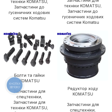
Запчастини для
техніки KOMATSU
,
техніки KOMATSU
,
Запчастини до
Запчастини до
гусеничних ходових
гусеничних ходових
систем Komatsu
систем Komatsu
Болти та гайки
KOMATSU
КНОПКА
ЗВ'ЯЗКУ
Редуктор ходу
Запчастини для
KOMATSU
спецтехніки
,
Запчастини для
Запчастини для
техніки KOMATSU
,
спецтехніки
,