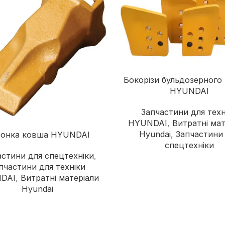
Дорожні катки
Екскаватори-навантажувачі
Колісні екскаватори
Міні-екскаватори
Навантажувачі з бортовим
Бокорізи бульдозерного 
поворотом
HYUNDAI
Запчастини для техн
HYUNDAI
,
Витратні мат
Hyundai
,
Запчастини
ронка ковша HYUNDAI
спецтехніки
астини для спецтехніки
,
пчастини для техніки
DAI
,
Витратні матеріали
Hyundai