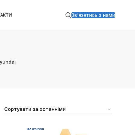
Зв'язатись з нами
ТАКТИ
yundai
ЗА
СП