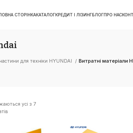
ЛОВНА СТОРІНКА
КАТАЛОГ
КРЕДИТ І ЛІЗИНГ
БЛОГ
ПРО НАС
КОН
ndai
частини для техніки HYUNDAI
Витратні матеріали H
жаються усі з 7
Сортовано
атів
за
останнім