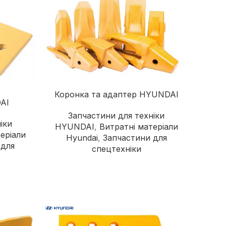
Коронка та адаптер HYUNDAI
Прибиральні машини
AI
Запчастини для техніки
Ущільнювачі сміття
іки
HYUNDAI
,
Витратні матеріали
(компактори)
еріали
Hyundai
,
Запчастини для
Трубоукладачі
 для
спецтехніки
Трамбувальний молоток
Телескопічні навантажувачі
Річстакери
СпецТехноЦентр
Фронтальні навантажувачі
Найкращі пропозиції від