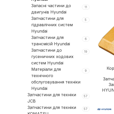
Запасні частини до
11
двигунів Hyundai
Запчастини для
5
гідравлічних систем
Hyundai
Запчастини для
6
трансмісій Hyundai
Запчастини до
19
гусеничних ходових
систем Hyundai
Ко
Матеріали для
9
технічного
Запч
обслуговування техніки
За
Hyundai
HYUN
Запчастини для техніки
57
JCB
Запчастини для техніки
57
KOMATSU