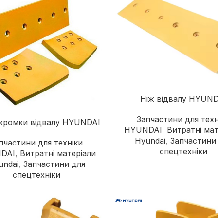
Категорії
Ніж відвалу HYUND
Автогрейдери
Запчастини для техн
 кромки відвалу HYUNDAI
Асфальтоукладачі
HYUNDAI
,
Витратні мат
Вилкові навантажувачі
Hyundai
,
Запчастини
пчастини для техніки
спецтехніки
DAI
,
Витратні матеріали
Віброплити
undai
,
Запчастини для
Відбійні молотки
спецтехніки
Гусеничні бульдозери
Гусеничні екскаватори