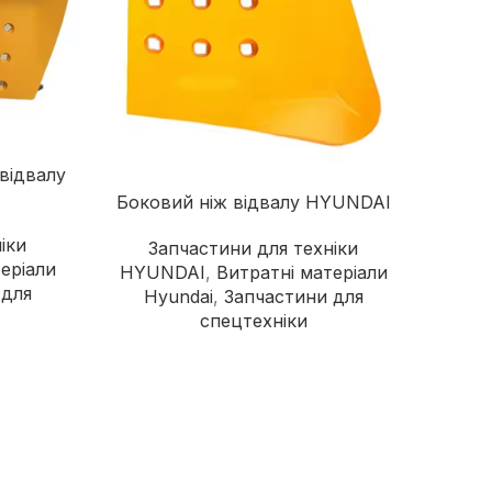
надійного постачальника
Швонарізчики
Додаткове обладнання
Перейти в каталог
відвалу
Боковий ніж відвалу HYUNDAI
іки
Запчастини для техніки
еріали
HYUNDAI
,
Витратні матеріали
 для
Hyundai
,
Запчастини для
спецтехніки