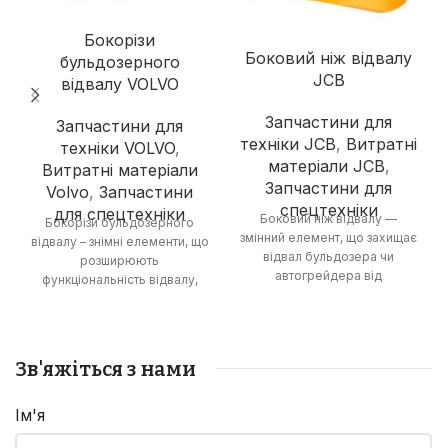
Бокорізи
Боковий ніж відвалу
бульдозерного
JCB
відвалу VOLVO
Запчастини для
Запчастини для
техніки JCB
,
Витратні
техніки VOLVO
,
матеріали JCB
,
Витратні матеріали
Запчастини для
Volvo
,
Запчастини
спецтехніки
для спецтехніки
Боковий ніж відвалу —
Бокорізи бульдозерного
змінний елемент, що захищає
відвалу – знімні елементи, що
відвал бульдозера чи
розширюють
автогрейдера від
функціональність відвалу,
зношування та пошкоджень,
дозволяючи виконувати
збільшуючи термін його
роботи з розпушування
служби та ефективність
ґрунту та зрізання
роботи.
рослинності.
Зв'яжіться з нами
Ім'я