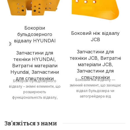
Бокорізи
Боковий ніж відвалу
бульдозерного
JCB
відвалу HYUNDAI
Запчастини для
Запчастини для
техніки JCB
,
Витратні
техніки HYUNDAI
,
матеріали JCB
,
Витратні матеріали
Запчастини для
Hyundai
,
Запчастини
спецтехніки
для спецтехніки
Боковий ніж відвалу —
Бокорізи бульдозерного
змінний елемент, що захищає
відвалу – знімні елементи, що
відвал бульдозера чи
розширюють
автогрейдера від
функціональність відвалу,
зношування та пошкоджень,
дозволяючи виконувати
збільшуючи термін його
роботи з розпушування
служби та ефективність
ґрунту та зрізання
роботи.
рослинності.
Зв'яжіться з нами