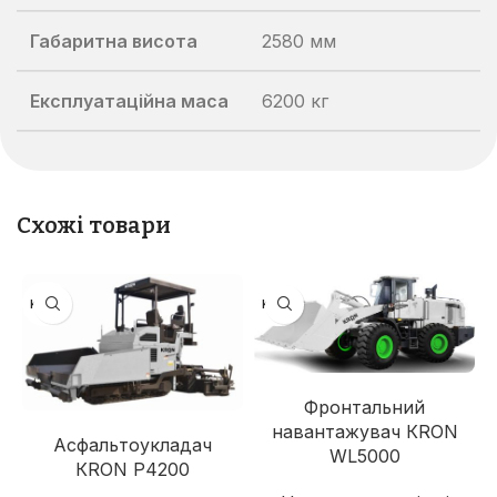
Габаритна висота
2580 мм
Експлуатаційна маса
6200 кг
Схожі товари
KRON
KRON
Фронтальний
навантажувач КRON
Асфальтоукладач
WL5000
КRON P4200