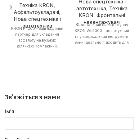
Нова спецтехніка і
Техніка KRON
,
автотехніка
,
Техніка
Асфальтоукладачі
,
KRON
,
Фронтальні
Нова спецтехніка і
навантажувачі
Фронтальний навантажувач
автотехніка
KRON P4200 – ваш надійний
КRON WL5000 - це потужний
партнер для укладання
та універсальний інструмент,
асфальту на вузьких
який ідеально підходить для
ділянках! Компактний,
великих будівельних
маневрений та економічний,
проектів, а також для
цей гусеничний
складських та
асфальтоукладач
гірничодобувних робіт. З
забезпечить високу якість
вантажопідйомністю 5000 кг
робіт на тротуарах,
та об'ємом ковша 3,0 м3 він
велосипедних доріжках та
здатний ефективно
невеликих дорогах.
переміщати великі об'єми
матеріалів, забезпечуючи
Зв'яжіться з нами
високу продуктивність та
ефективність.
Ім'я