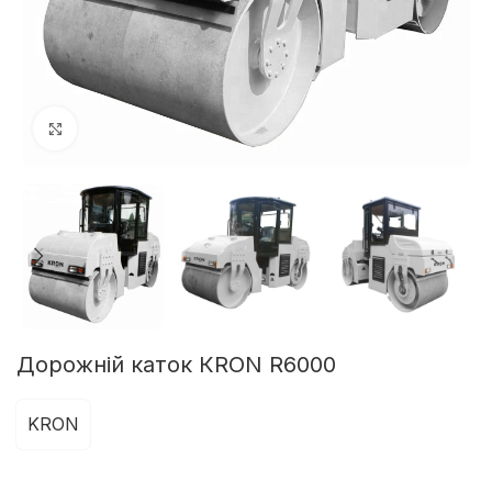
Клацніть, щоб збільшити
Дорожній каток КRON R6000
KRON