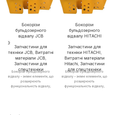
Бокорізи
Бокорізи
бульдозерного
бульдозерного
відвалу JCB
відвалу HITACHI
Запчастини для
Запчастини для
техніки JCB
,
Витратні
техніки HITACHI
,
матеріали JCB
,
Витратні матеріали
Запчастини для
Hitachi
,
Запчастини
спецтехніки
для спецтехніки
Бокорізи бульдозерного
Бокорізи бульдозерного
відвалу – знімні елементи, що
відвалу – знімні елементи, що
розширюють
розширюють
функціональність відвалу,
функціональність відвалу,
дозволяючи виконувати
дозволяючи виконувати
роботи з розпушування
роботи з розпушування
ґрунту та зрізання
ґрунту та зрізання
рослинності.
рослинності.