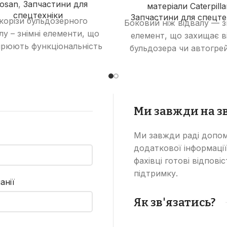
osan
,
Запчастини для
матеріали Caterpilla
спецтехніки
Запчастини для спецте
корізи бульдозерного
Боковий ніж відвалу — 
лу – знімні елементи, що
елемент, що захищає в
рюють функціональність
бульдозера чи автогре
ідвалу, дозволяючи
від зношування та
иконувати роботи з
пошкоджень, збільш
зпушування ґрунту та
термін його служби 
різання рослинності.
ефективність робот
Ми завжди на зв
Ми завжди раді допом
додаткової інформації
фахівці готові відпові
підтримку.
анії
Як зв'язатись?