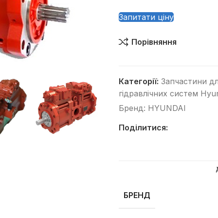
Запитати ціну
Порівняння
Категорії:
Запчастини дл
Категорії
гідравлічних систем Hyu
Автогрейдери
Бренд:
HYUNDAI
Асфальтоукладачі
Поділитися:
Вилкові навантажувачі
Віброплити
Відбійні молотки
Гусеничні бульдозери
БРЕНД
Гусеничні екскаватори