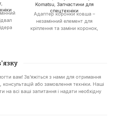
r
,
Komatsu
,
Запчастини для
Do
хніки
спецтехніки
змінний
Адаптер коронки ковша –
Ада
ідвал
незамінний елемент для
не
йдера
кріплення та заміни коронок,
кріпл
що забезпечує надійність та
що з
уючи
довговічність робочої частини
довго
та
ковша екскаватора,
и.
бульдозера чи навантажувача.
бульд
'язку
огти вам! Зв’яжіться з нами для отримання
, консультацій або замовлення техніки. Наші
сти на всі ваші запитання і надати необхідну