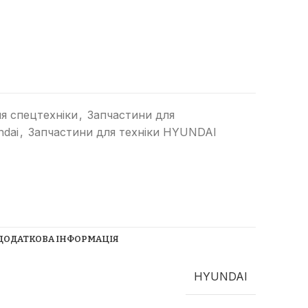
я спецтехніки
,
Запчастини для
ndai
,
Запчастини для техніки HYUNDAI
Прибиральні машини
Ущільнювачі сміття
(компактори)
Трубоукладачі
Трамбувальний молоток
ДОДАТКОВА ІНФОРМАЦІЯ
Телескопічні навантажувачі
Річстакери
СпецТехноЦентр
HYUNDAI
Фронтальні навантажувачі
Найкращі пропозиції від