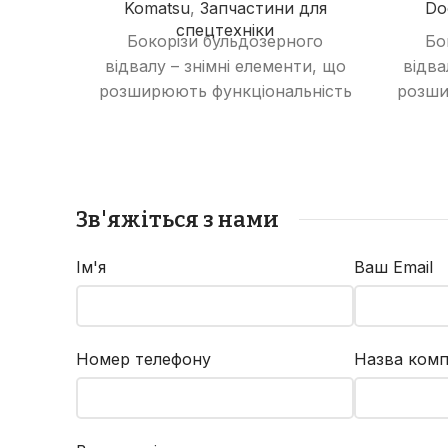
Komatsu
,
Запчастини для
Do
спецтехніки
Бокорізи бульдозерного
Бо
відвалу – знімні елементи, що
відва
розширюють функціональність
розши
відвалу, дозволяючи
в
виконувати роботи з
в
розпушування ґрунту та
ро
зрізання рослинності.
з
Зв'яжіться з нами
Ім'я
Ваш Email
Номер телефону
Назва комп