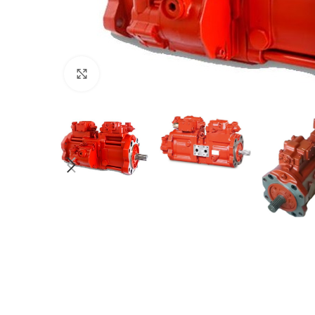
Клацніть, щоб збільшити