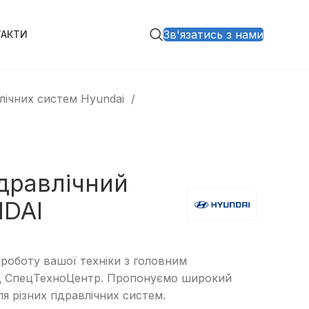
Зв'язатись з нами
ТАКТИ
влічних систем Hyundai
ідравлічний
NDAI
 роботу вашої техніки з головним
ід СпецТехноЦентр. Пропонуємо широкий
ля різних гідравлічних систем.