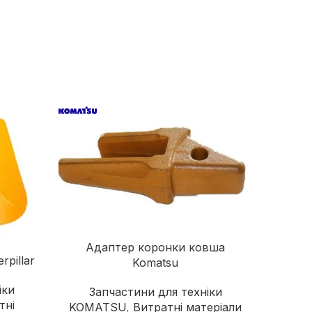
надійного постачальника
Швонарізчики
Додаткове обладнання
Перейти в каталог
Адаптер коронки ковша
Ад
rpillar
Komatsu
іки
Запчастини для техніки
За
тні
KOMATSU
,
Витратні матеріали
DOO