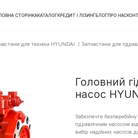
ЛОВНА СТОРІНКА
КАТАЛОГ
КРЕДИТ І ЛІЗИНГ
БЛОГ
ПРО НАС
КОН
частини для техніки HYUNDAI
Запчастини для гідра
Головний г
насос HYU
Забезпечте безперебійну
гідравлічним насосом в
вибір надійних насосів д