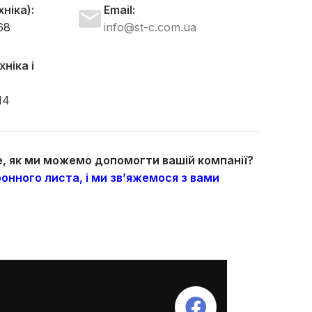
ніка):
Email:
68
info@st-c.com.ua
ніка і
14
те, як ми можемо допомогти вашій компанії?
онного листа, і ми зв’яжемося з вами