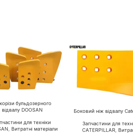
Дорожні катки
Екскаватори-навантажувачі
Колісні екскаватори
Міні-екскаватори
Навантажувачі з бортовим
поворотом
корізи бульдозерного
відвалу DOOSAN
Боковий ніж відвалу Cate
пчастини для техніки
Запчастини для техн
SAN
,
Витратні матеріали
CATERPILLAR
,
Витра