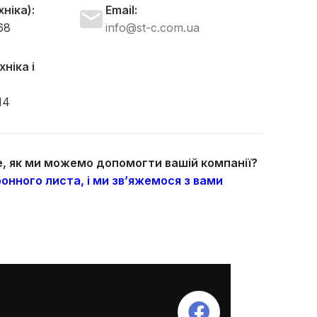
ніка):
Email:
68
info@st-c.com.ua
ніка і
14
те, як ми можемо допомогти вашій компанії?
онного листа, і ми зв’яжемося з вами