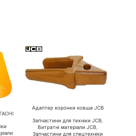
надійного постачальника
Швонарізчики
Додаткове обладнання
Перейти в каталог
Адаптер коронки ковша JCB
Ад
ITACHI
Запчастини для техніки JCB
,
іки
Витратні матеріали JCB
,
За
ріали
Запчастини для спецтехніки
HYUN