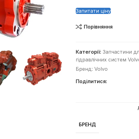
Запитати ціну
Порівняння
Категорії:
Запчастини дл
Категорії
гідравлічних систем Volv
Автогрейдери
Бренд:
Volvo
Асфальтоукладачі
Поділитися:
Вилкові навантажувачі
Віброплити
Відбійні молотки
Гусеничні бульдозери
БРЕНД
Гусеничні екскаватори