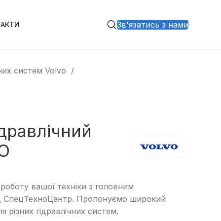
Зв'язатись з нами
ТАКТИ
них систем Volvo
ідравлічний
O
 роботу вашої техніки з головним
ід СпецТехноЦентр. Пропонуємо широкий
ля різних гідравлічних систем.