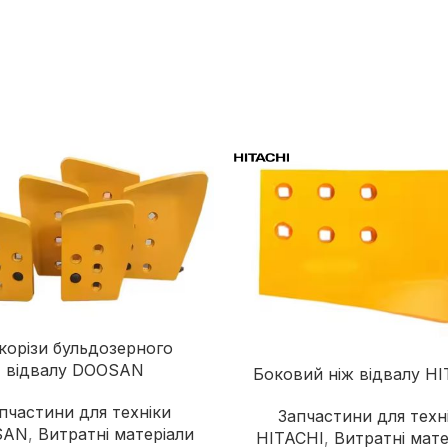
Дорожні катки
Екскаватори-навантажувачі
Колісні екскаватори
Міні-екскаватори
Навантажувачі з бортовим
поворотом
корізи бульдозерного
відвалу DOOSAN
Боковий ніж відвалу H
пчастини для техніки
Запчастини для техн
SAN
,
Витратні матеріали
HITACHI
,
Витратні мате