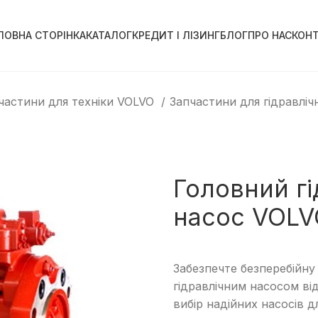
ЛОВНА СТОРІНКА
КАТАЛОГ
КРЕДИТ І ЛІЗИНГ
БЛОГ
ПРО НАС
КОН
частини для техніки VOLVO
Запчастини для гідравліч
Головний г
насос VOLV
Забезпечте безперебійну
гідравлічним насосом в
вибір надійних насосів д