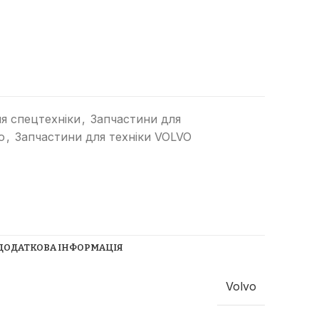
я спецтехніки
,
Запчастини для
o
,
Запчастини для техніки VOLVO
Прибиральні машини
Ущільнювачі сміття
(компактори)
Трубоукладачі
Трамбувальний молоток
ДОДАТКОВА ІНФОРМАЦІЯ
Телескопічні навантажувачі
Річстакери
СпецТехноЦентр
Volvo
Фронтальні навантажувачі
Найкращі пропозиції від