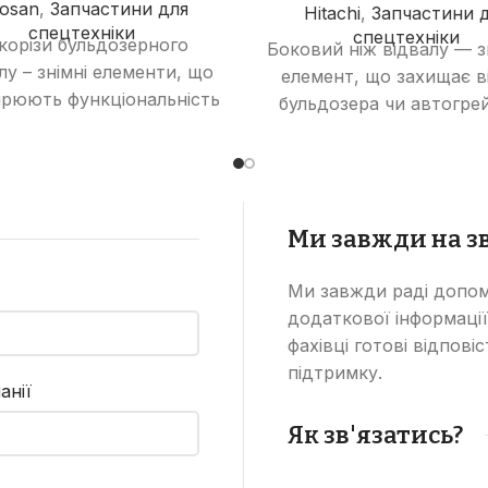
osan
,
Запчастини для
Hitachi
,
Запчастини 
спецтехніки
спецтехніки
корізи бульдозерного
Боковий ніж відвалу — 
лу – знімні елементи, що
елемент, що захищає в
рюють функціональність
бульдозера чи автогре
ідвалу, дозволяючи
від зношування та
иконувати роботи з
пошкоджень, збільш
зпушування ґрунту та
термін його служби 
різання рослинності.
ефективність робот
Ми завжди на зв
Ми завжди раді допом
додаткової інформації
фахівці готові відпові
підтримку.
анії
Як зв'язатись?