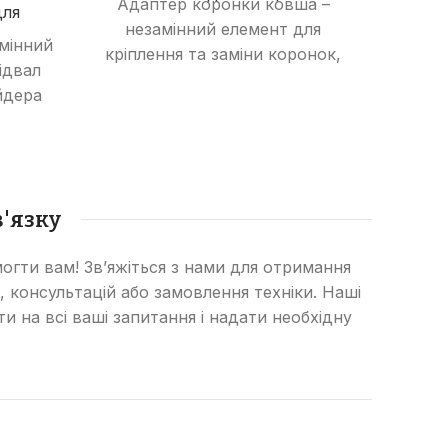
Адаптер коронки ковша –
для
Hyu
незамінний елемент для
змінний
Ада
кріплення та заміни коронок,
ідвал
не
що забезпечує надійність та
йдера
кріпл
довговічність робочої частини
що з
ковша екскаватора,
уючи
довго
бульдозера чи навантажувача.
та
и.
бульд
'язку
огти вам! Зв’яжіться з нами для отримання
, консультацій або замовлення техніки. Наші
сти на всі ваші запитання і надати необхідну