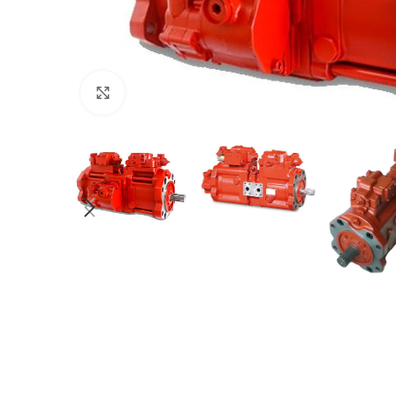
Клацніть, щоб збільшити