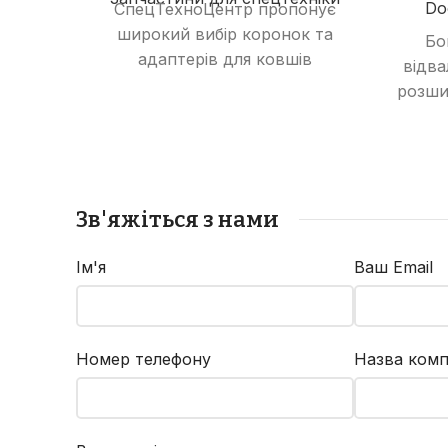
Do
СпецТехноЦентр пропонує
широкий вибір коронок та
Бо
адаптерів для ковшів
відва
екскаваторів та
розши
навантажувачів, що
в
гарантують підвищену
в
продуктивність та
ро
зносостійкість.
з
Зв'яжіться з нами
Ім'я
Ваш Email
Номер телефону
Назва комп