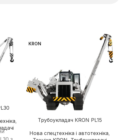
KRON
KRON
Фрон
Нова с
PL30
Тех
Фрон
Трубоукладач КRON PL15
ехніка
,
КRON
адачі
ий
Нова спецтехніка і автотехніка
,
та ун
L30 з