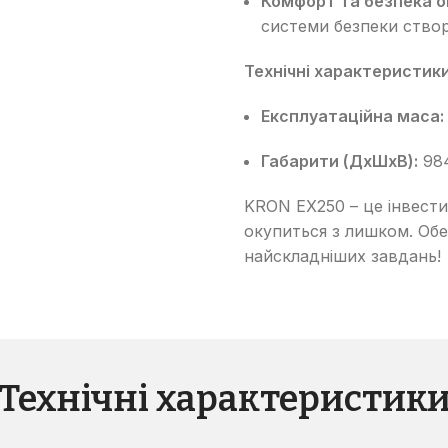
Комфорт та безпека о
системи безпеки створ
Технічні характеристики
Експлуатаційна маса:
Габарити (ДхШхВ):
984
KRON EX250 – це інвестиц
окупиться з лишком. Об
найскладніших завдань!
Технічні характеристик