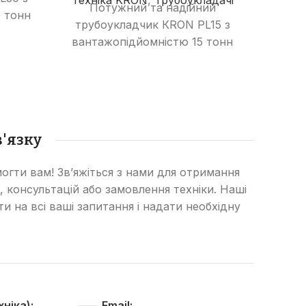
Техніка KRON
,
Трубоукладачі
який 
Потужний та надійний
 тонн
велик
трубоукладчик КRON PL15 з
лою.
а та
вантажопідйомністю 15 тонн
нання
гір
та 6-метровою стрілою.
адання
вант
Ідеальне рішення для
ого
та о
виконання складних завдань з
укладання трубопроводів
пер
різного діаметру.
'язку
мат
вис
огти вам! Зв’яжіться з нами для отримання
, консультацій або замовлення техніки. Наші
сти на всі ваші запитання і надати необхідну
ніка):
Email: