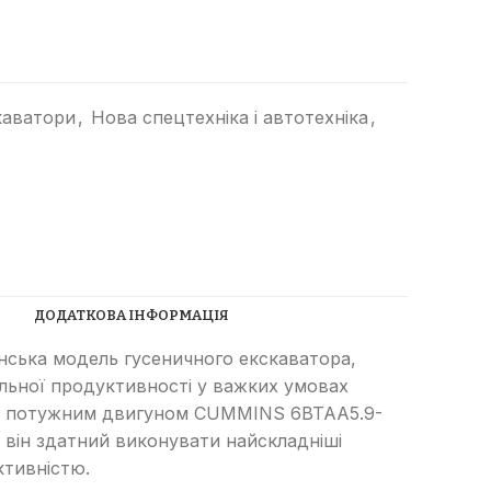
каватори
,
Нова спецтехніка і автотехніка
,
Прибиральні машини
Ущільнювачі сміття
(компактори)
Трубоукладачі
С
ДОДАТКОВА ІНФОРМАЦІЯ
Трамбувальний молоток
нська модель гусеничного екскаватора,
льної продуктивності у важких умовах
Телескопічні навантажувачі
ий потужним двигуном CUMMINS 6BTAA5.9-
Річстакери
СпецТехноЦентр
 він здатний виконувати найскладніші
Фронтальні навантажувачі
ктивністю.
Найкращі пропозиції від