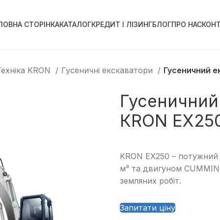
ЛОВНА СТОРІНКА
КАТАЛОГ
КРЕДИТ І ЛІЗИНГ
БЛОГ
ПРО НАС
КОН
Техніка KRON
Гусеничні екскаватори
Гусеничний е
Гусеничний
КRON EX25
KRON EX250 – потужний 
м³ та двигуном CUMMINS
земляних робіт.
Запитати ціну