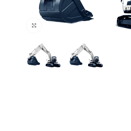
Клацніть, щоб збільшити