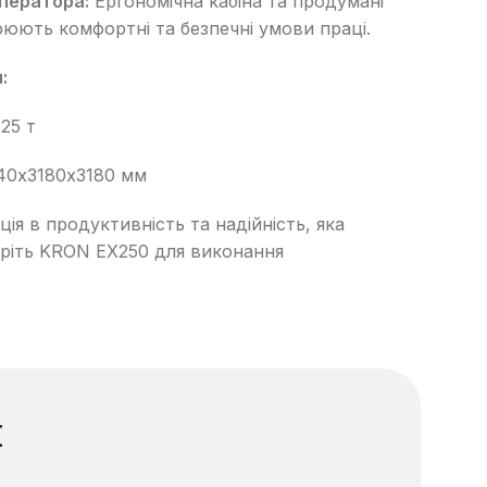
ператора:
Ергономічна кабіна та продумані
юють комфортні та безпечні умови праці.
:
25 т
0х3180х3180 мм
ія в продуктивність та надійність, яка
еріть KRON EX250 для виконання
и