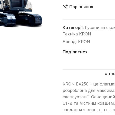
Порівняння
Категорії:
Гусеничні екс
Техніка KRON
Бренд:
KRON
Категорії
Поділитися:
Автогрейдери
Асфальтоукладачі
Вилкові навантажувачі
ОПИ
Віброплити
KRON EX250 – це флагма
розроблена для максима
Відбійні молотки
експлуатації. Оснащен
Гусеничні бульдозери
C178 та містким ковшем,
Гусеничні екскаватори
завдання з високою ефе