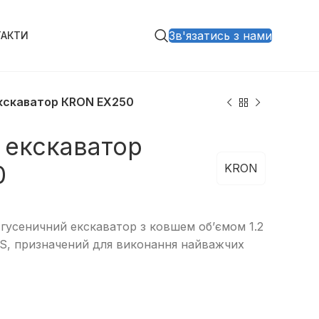
Зв'язатись з нами
ТАКТИ
кскаватор КRON EX250
 екскаватор
0
KRON
гусеничний екскаватор з ковшем об’ємом 1.2
, призначений для виконання найважчих