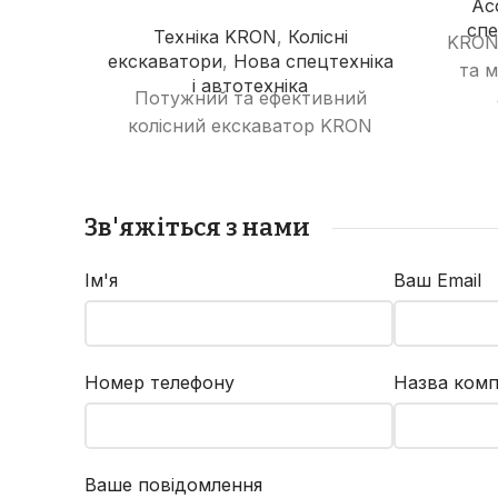
Ас
спе
Техніка KRON
,
Колісні
KRON
екскаватори
,
Нова спецтехніка
та 
і автотехніка
Потужний та ефективний
ма
колісний екскаватор KRON
ук
W15-EX з об'ємом ковша 0,56
ек
м³ ідеально підходить для
Cummi
різноманітних земляних робіт.
Зв'яжіться з нами
бу
Завдяки двигуну
CUMMINS
вел
4BTAA3.9
потужністю 92 кВт
Ім'я
Ваш Email
та маневреності, забезпечує
високу продуктивність та
надійність.
Номер телефону
Назва комп
Ваше повідомлення