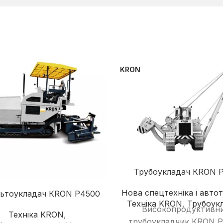
KRON
Трубоукладач КRON 
Нова спецтехніка і автот
ьтоукладач КRON P4500
Техніка KRON
,
Трубоукл
Високопродуктивн
Техніка KRON
,
трубоукладчик КRON P