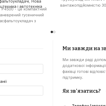
фальтоукладачі
,
Нова
вантажопідйомністю 30
цтехніка і автотехніка
 P4500 - це компактний
та 6,5-метровою стрі
маневрений гусеничний
Призначений для вико
асфальтоукладач з
масштабних робіт з укл
ксимальною шириною
трубопроводів велик
ладання 4,5 метра та
діаметру.
ономічним двигуном
ns. Ідеальне рішення для
Ми завжди на зв
дівництва тротуарів,
осипедних доріжок та
Ми завжди раді допом
невеликих доріг.
додаткової інформації
фахівці готові відпові
підтримку.
анії
Як зв'язатись?
Телефон (автотех