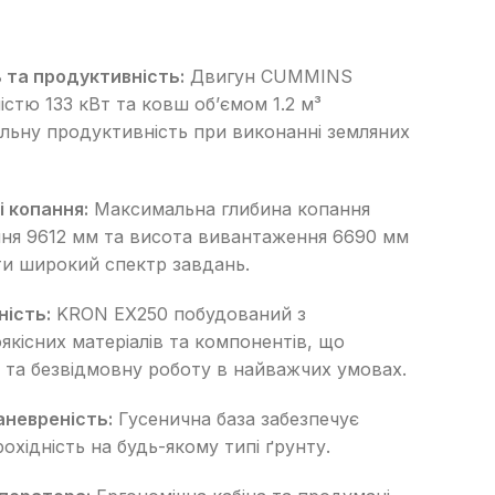
надійного постачальника
Швонарізчики
Додаткове обладнання
Перейти в каталог
та продуктивність:
Двигун CUMMINS
стю 133 кВт та ковш об’ємом 1.2 м³
льну продуктивність при виконанні земляних
 копання:
Максимальна глибина копання
ння 9612 мм та висота вивантаження 6690 мм
и широкий спектр завдань.
ість:
KRON EX250 побудований з
кісних матеріалів та компонентів, що
ь та безвідмовну роботу в найважчих умовах.
аневреність:
Гусенична база забезпечує
рохідність на будь-якому типі ґрунту.