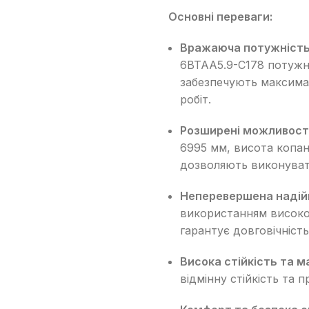
Дорожні катки
Основні переваги:
Екскаватори-навантажувачі
Вражаюча потужність 
Колісні екскаватори
6BTAA5.9-C178 потужні
Міні-екскаватори
забезпечують максима
робіт.
Навантажувачі з бортовим
поворотом
Розширені можливості
6995 мм, висота копа
дозволяють виконуват
Неперевершена надійн
використанням високоя
гарантує довговічніст
Висока стійкість та м
відмінну стійкість та п