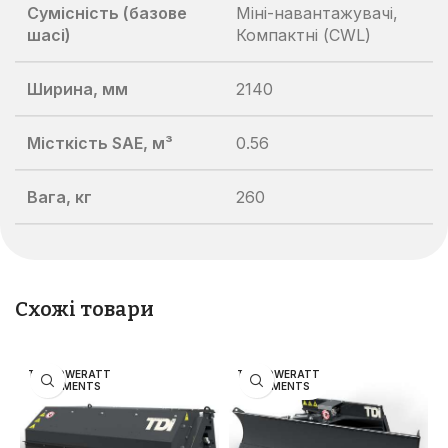
Сумісність (базове
Міні-навантажувачі,
шасі)
Компактні (CWL)
Ширина, мм
2140
Місткість SAE, м³
0.56
Вага, кг
260
Схожі товари
TDI POWERATT
TDI POWERATT
ACHMENTS
ACHMENTS