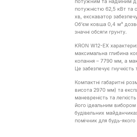
потужним та надійним 
Дорожні катки
потужністю 62,5 кВт та
Екскаватори-навантажувачі
хв, екскаватор забезпеч
Колісні екскаватори
Об’єм ковша 0,4 м³ доз
значні обсяги грунту.
Міні-екскаватори
Навантажувачі з бортовим
KRON W12-EX характери
поворотом
максимальна глибина ко
копання – 7790 мм, а ма
Це забезпечує гнучкість 
Компактні габаритні роз
висота 2970 мм) та експ
маневреність та легкіст
його ідеальним вибором
будівельних майданчика
помічник для будь-якого