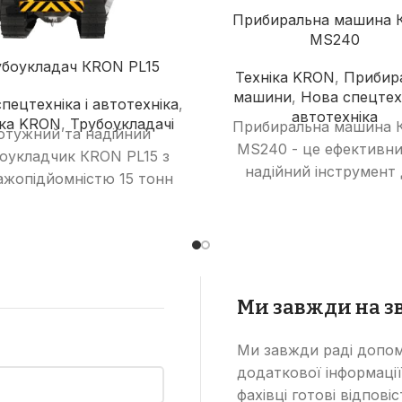
Прибиральна машина 
MS240
убоукладач КRON PL15
Техніка KRON
,
Прибира
машини
,
Нова спецтехн
пецтехніка і автотехніка
,
автотехніка
іка KRON
,
Трубоукладачі
Прибиральна машина 
отужний та надійний
MS240 - це ефективни
оукладчик КRON PL15 з
надійний інструмент 
ажопідйомністю 15 тонн
очищення вулиць, троту
 6-метровою стрілою.
парків та інших територ
деальне рішення для
сміття, пилу та бруду
ання складних завдань з
об'ємом контейнера для 
адання трубопроводів
240 л та шириною підм
різного діаметру.
Ми завжди на зв
1800 мм вона дозво
швидко та якісно очи
Ми завжди раді допом
великі площі, забезпе
додаткової інформації
чистоту та порядок
фахівці готові відпові