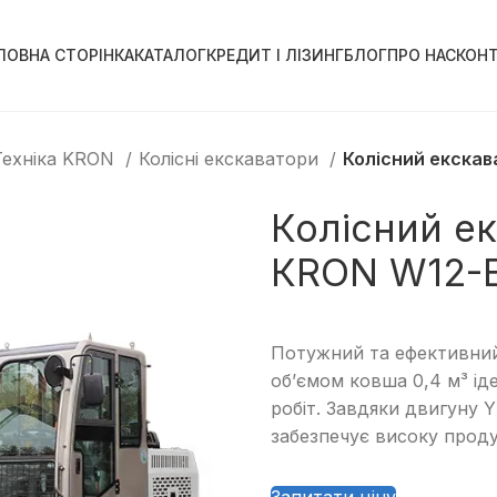
ЛОВНА СТОРІНКА
КАТАЛОГ
КРЕДИТ І ЛІЗИНГ
БЛОГ
ПРО НАС
КОН
Техніка KRON
Колісні екскаватори
Колісний екска
Колісний е
КRON W12-
Потужний та ефективний
об’ємом ковша 0,4 м³ ід
робіт. Завдяки двигуну 
забезпечує високу продук