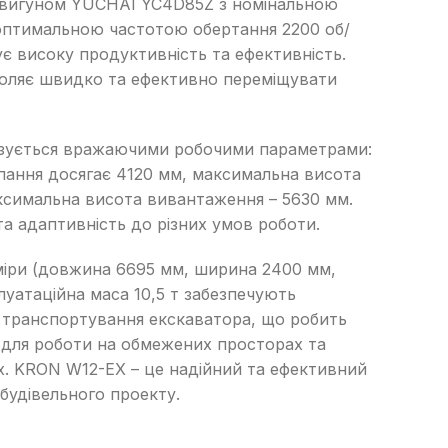
двигуном YUCHAI YC4D85Z з номінальною
надійного постачальника
Швонарізчики
 оптимальною частотою обертання 2200 об/
Додаткове обладнання
Перейти в каталог
ує високу продуктивність та ефективність.
воляє швидко та ефективно переміщувати
зується вражаючими робочими параметрами:
пання досягає 4120 мм, максимальна висота
ксимальна висота вивантаження – 5630 мм.
та адаптивність до різних умов роботи.
міри (довжина 6695 мм, ширина 2400 мм,
луатаційна маса 10,5 т забезпечують
ь транспортування екскаватора, що робить
 для роботи на обмежених просторах та
х. KRON W12-EX – це надійний та ефективний
 будівельного проекту.