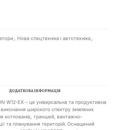
ватори
,
Нова спецтехніка і автотехніка
,
Прибиральні машини
Ущільнювачі сміття
(компактори)
Трубоукладачі
С
ДОДАТКОВА ІНФОРМАЦІЯ
Трамбувальний молоток
ON W12-EX – це універсальна та продуктивна
Телескопічні навантажувачі
 виконання широкого спектру земляних
Річстакери
СпецТехноЦентр
я котлованів, траншей, вантажно-
Фронтальні навантажувачі
ії та планування територій. Оснащений
Найкращі пропозиції від