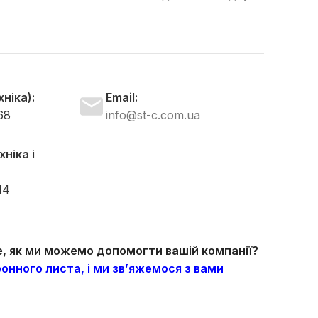
пер
мат
вис
ніка):
Email:
68
info@st-c.com.ua
ніка і
14
те, як ми можемо допомогти вашій компанії?
онного листа, і ми зв’яжемося з вами