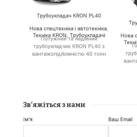
Трубоукладач КRON PL40
Тр
Нова спецтехніка і автотехніка
,
Техніка KRON
,
Трубоукладачі
Нова с
Потужний та надійний
Техн
П
трубоукладчик КRON PL40 з
труб
вантажопідйомністю 40 тонн
вант
та 7-метровою стрілою.
та
Ідеальне рішення для
І
виконання найскладніших
викон
завдань з укладання
укл
трубопроводів великого
діаметру.
Зв'яжіться з нами
Ім'я
Ваш Email