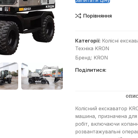
Запитати ціну
Порівняння
Категорії:
Колісні екска
Техніка KRON
Категорії
Бренд:
KRON
Автогрейдери
Поділитися:
Асфальтоукладачі
Вилкові навантажувачі
ОПИ
Віброплити
Колісний екскаватор KR
Відбійні молотки
машина, призначена для
Гусеничні бульдозери
робіт, включаючи копанн
Гусеничні екскаватори
розвантажувальні операц