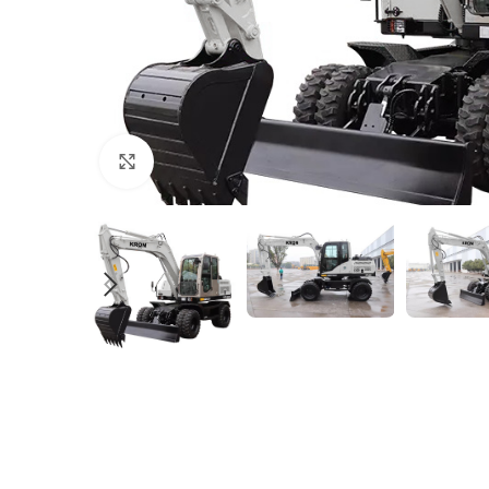
Клацніть, щоб збільшити