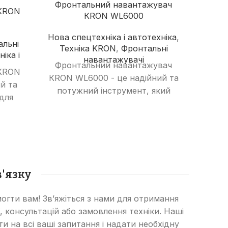
Фронтальний навантажувач
КRON
КRON WL6000
Нова спецтехніка і автотехніка
,
льні
Техніка KRON
,
Фронтальні
Фрон
іка і
навантажувачі
Фронтальний навантажувач
КRON
КRON WL6000 - це надійний та
й та
Нова с
потужний інструмент, який
для
Тех
ідеально підходить для
арів,
Фрон
великих будівельних проектів
ій від
КRON
та робіт, що вимагають
. З
та е
переміщення великих об'ємів
сміття
який 
матеріалів. З
ітання
вантажопідйомністю 6000 кг
'язку
ляє
буді
та об'ємом ковша 3,7 м3, він
стити
робіт
забезпечує високу
огти вам! Зв’яжіться з нами для отримання
чуючи
7500 
продуктивність та
, консультацій або замовлення техніки. Наші
.
м
ефективність роботи.
сти на всі ваші запитання і надати необхідну