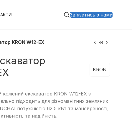
Зв'язатись з нами
ТАКТИ
ватор КRON W12-EX
кскаватор
EX
KRON
 колісний екскаватор KRON W12-EX з
еально підходить для різноманітних земляних
YUCHAI потужністю 62,5 кВт та маневреності,
тивність та надійність.