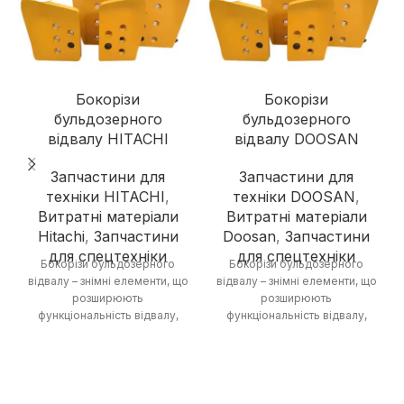
Бокорізи
Бокорізи
бульдозерного
бульдозерного
відвалу HITACHI
відвалу DOOSAN
Запчастини для
Запчастини для
техніки HITACHI
,
техніки DOOSAN
,
Витратні матеріали
Витратні матеріали
Hitachi
,
Запчастини
Doosan
,
Запчастини
для спецтехніки
для спецтехніки
Бокорізи бульдозерного
Бокорізи бульдозерного
відвалу – знімні елементи, що
відвалу – знімні елементи, що
розширюють
розширюють
функціональність відвалу,
функціональність відвалу,
дозволяючи виконувати
дозволяючи виконувати
роботи з розпушування
роботи з розпушування
ґрунту та зрізання
ґрунту та зрізання
рослинності.
рослинності.