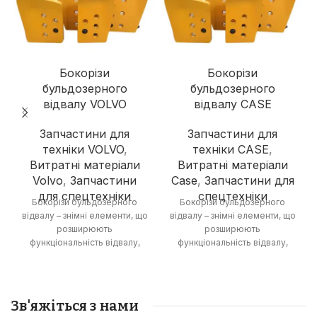
Бокорізи
Бокорізи
бульдозерного
бульдозерного
відвалу VOLVO
відвалу CASE
Запчастини для
Запчастини для
техніки VOLVO
,
техніки CASE
,
Витратні матеріали
Витратні матеріали
Volvo
,
Запчастини
Case
,
Запчастини для
для спецтехніки
спецтехніки
Бокорізи бульдозерного
Бокорізи бульдозерного
відвалу – знімні елементи, що
відвалу – знімні елементи, що
розширюють
розширюють
функціональність відвалу,
функціональність відвалу,
дозволяючи виконувати
дозволяючи виконувати
роботи з розпушування
роботи з розпушування
ґрунту та зрізання
ґрунту та зрізання
рослинності.
рослинності.
Зв'яжіться з нами