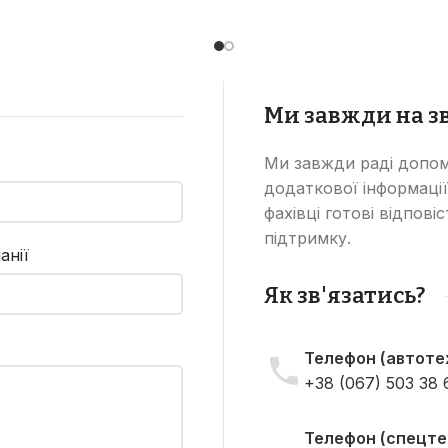
ідвалу, дозволяючи
виконувати роботи
иконувати роботи з
розпушування ґрунту
зпушування ґрунту та
зрізання рослинност
різання рослинності.
Ми завжди на зв
Ми завжди раді допом
додаткової інформації
фахівці готові відпові
підтримку.
анії
Як зв'язатись?
Телефон (автотех
+38 (067) 503 38 
Телефон (спецтех