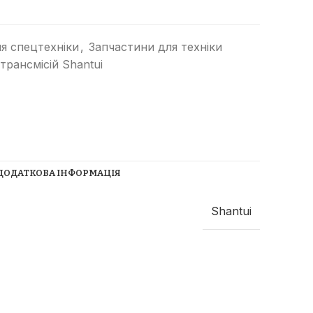
я спецтехніки
,
Запчастини для техніки
трансмісій Shantui
Прибиральні машини
Ущільнювачі сміття
ДОДАТКОВА ІНФОРМАЦІЯ
(компактори)
Трубоукладачі
Shantui
Трамбувальний молоток
Телескопічні навантажувачі
Річстакери
СпецТехноЦентр
Фронтальні навантажувачі
Найкращі пропозиції від