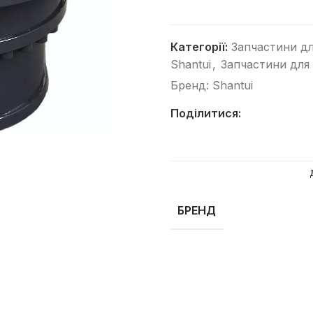
Категорії:
Запчастини дл
Shantui
,
Запчастини для 
Бренд:
Shantui
Поділитися:
Категорії
Автогрейдери
Асфальтоукладачі
Вилкові навантажувачі
БРЕНД
Віброплити
Відбійні молотки
Гусеничні бульдозери
Гусеничні екскаватори