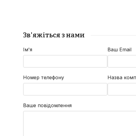
в
виконувати роботи з
в
розпушування ґрунту та
ро
зрізання рослинності.
з
Зв'яжіться з нами
Ім'я
Ваш Email
Номер телефону
Назва комп
Ваше повідомлення