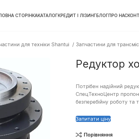
ЛОВНА СТОРІНКА
КАТАЛОГ
КРЕДИТ І ЛІЗИНГ
БЛОГ
ПРО НАС
КОН
частини для техніки Shantui
Запчастини для трансміс
Редуктор хо
Потрібен надійний редук
СпецТехноЦентр пропону
безперебійну роботу та 
Запитати ціну
Порівняння