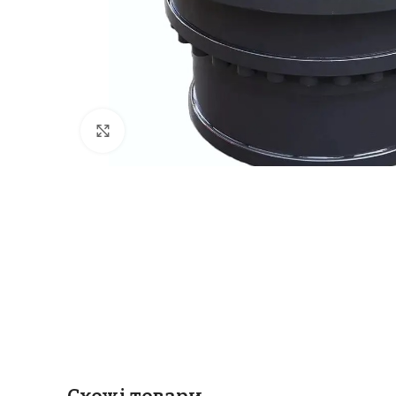
Клацніть, щоб збільшити