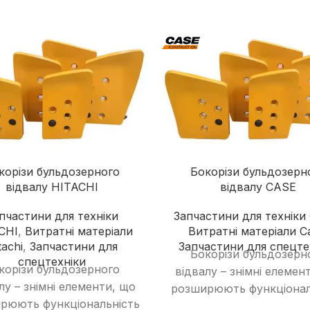
Дорожні катки
Екскаватори-навантажувачі
Колісні екскаватори
Міні-екскаватори
Навантажувачі з бортовим
поворотом
корізи бульдозерного
Бокорізи бульдозерн
відвалу HITACHI
відвалу CASE
пчастини для техніки
Запчастини для техніки
CHI
,
Витратні матеріали
Витратні матеріали C
tachi
,
Запчастини для
Запчастини для спецте
Бокорізи бульдозерн
спецтехніки
корізи бульдозерного
відвалу – знімні елемен
лу – знімні елементи, що
розширюють функціонал
рюють функціональність
відвалу, дозволяю