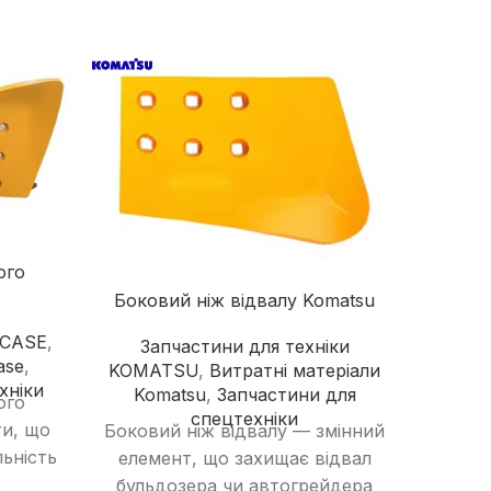
надійного постачальника
Швонарізчики
Додаткове обладнання
Перейти в каталог
ого
Адапт
Боковий ніж відвалу Komatsu
Запча
 CASE
,
Запчастини для техніки
Вит
ase
,
KOMATSU
,
Витратні матеріали
Запч
Ада
хніки
Komatsu
,
Запчастини для
ого
не
спецтехніки
ти, що
Боковий ніж відвалу — змінний
кріпл
ьність
елемент, що захищає відвал
що з
чи
бульдозера чи автогрейдера