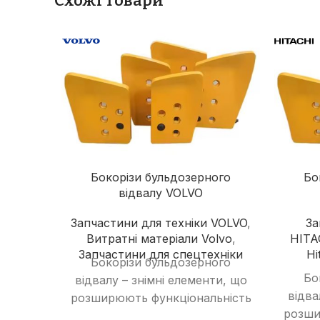
Схожі товари
Бокорізи бульдозерного
Бо
відвалу VOLVO
Запчастини для техніки VOLVO
,
За
Витратні матеріали Volvo
,
HITA
Запчастини для спецтехніки
Hi
Бокорізи бульдозерного
Бо
відвалу – знімні елементи, що
відва
розширюють функціональність
розши
відвалу, дозволяючи