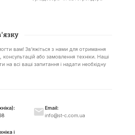
довго
 з
від зношування та
 та
пошкоджень, збільшуючи
бульд
і.
термін його служби та
ефективність роботи.
'язку
огти вам! Зв’яжіться з нами для отримання
, консультацій або замовлення техніки. Наші
сти на всі ваші запитання і надати необхідну
ніка):
Email:
68
info@st-c.com.ua
ніка і