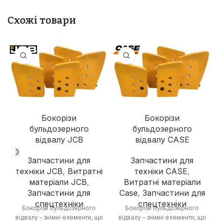
Схожі товари
Бокорізи
Бокорізи
бульдозерного
бульдозерного
відвалу JCB
відвалу CASE
Запчастини для
Запчастини для
техніки JCB
,
Витратні
техніки CASE
,
матеріали JCB
,
Витратні матеріали
Запчастини для
Case
,
Запчастини для
спецтехніки
спецтехніки
Бокорізи бульдозерного
Бокорізи бульдозерного
відвалу – знімні елементи, що
відвалу – знімні елементи, що