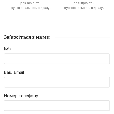
розширюють
розширюють
функціональність відвалу,
функціональність відвалу,
дозволяючи виконувати
дозволяючи виконувати
роботи з розпушування
роботи з розпушування
ґрунту та зрізання
ґрунту та зрізання
рослинності.
рослинності.
Зв'яжіться з нами
Ім'я
Ваш Email
Номер телефону