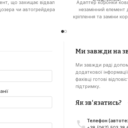
ент, що захищає відвал
Адаптер коронки ков
дозера чи автогрейдера
незамінний елемент 
від зношування та
кріплення та заміни ко
коджень, збільшуючи
що забезпечує надійніс
ермін його служби та
довговічність робочої ч
фективність роботи.
ковша екскаватора
бульдозера чи навантаж
Ми завжди на зв
Ми завжди раді допом
додаткової інформації
фахівці готові відпові
підтримку.
анії
Як зв'язатись?
Телефон (автотех
+38 (067) 503 38 