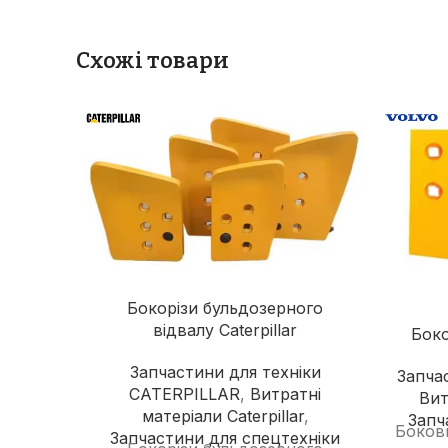
Схожі товари
Бокорізи бульдозерного
відвалу Caterpillar
Боко
Запчастини для техніки
Запча
CATERPILLAR
,
Витратні
Вит
матеріали Caterpillar
,
Запч
Бокови
Запчастини для спецтехніки