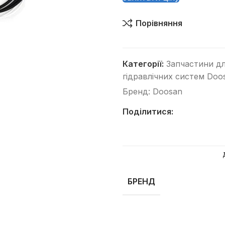
Порівняння
Категорії:
Запчастини дл
гідравлічних систем Doo
Бренд:
Doosan
Категорії
Автогрейдери
Поділитися:
Асфальтоукладачі
Вилкові навантажувачі
Віброплити
Відбійні молотки
БРЕНД
Гусеничні бульдозери
Гусеничні екскаватори