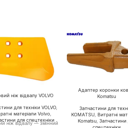
Дорожні катки
Екскаватори-навантажувачі
Колісні екскаватори
Міні-екскаватори
Навантажувачі з бортовим
поворотом
Адаптер коронки ко
вий ніж відвалу VOLVO
Komatsu
стини для техніки VOLVO
,
Запчастини для техн
ратні матеріали Volvo
,
KOMATSU
,
Витратні мат
астини для спецтехніки
Komatsu
,
Запчастини 
й ніж відвалу — змінний
спецтехніки