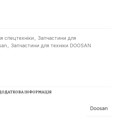
я спецтехніки
,
Запчастини для
san
,
Запчастини для техніки DOOSAN
Прибиральні машини
Ущільнювачі сміття
(компактори)
Трубоукладачі
ДОДАТКОВА ІНФОРМАЦІЯ
Трамбувальний молоток
Телескопічні навантажувачі
Doosan
Річстакери
СпецТехноЦентр
Фронтальні навантажувачі
Найкращі пропозиції від