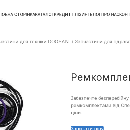
ЛОВНА СТОРІНКА
КАТАЛОГ
КРЕДИТ І ЛІЗИНГ
БЛОГ
ПРО НАС
КОН
частини для техніки DOOSAN
Запчастини для гідрав
Ремкомпле
Забезпечте безперебійну 
ремкомплектами від Спе
ціни.
Запитати ціну