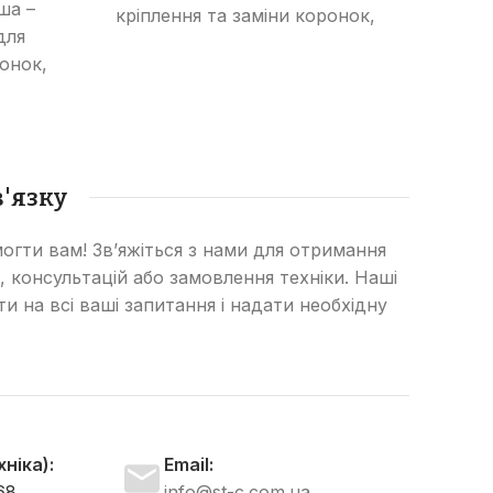
ша –
Ада
кріплення та заміни коронок,
для
не
що забезпечує надійність та
ронок,
кріпл
довговічність робочої частини
ть та
що з
ковша екскаватора,
астини
довго
бульдозера чи навантажувача.
,
увача.
бульд
'язку
огти вам! Зв’яжіться з нами для отримання
, консультацій або замовлення техніки. Наші
сти на всі ваші запитання і надати необхідну
ніка):
Email:
68
info@st-c.com.ua