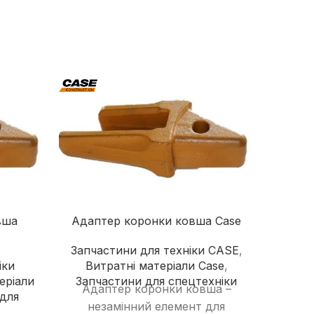
надійного постачальника
Швонарізчики
Додаткове обладнання
Перейти в каталог
вша
Адаптер коронки ковша Case
Ад
Запчастини для техніки CASE
,
іки
Витратні матеріали Case
,
За
еріали
Запчастини для спецтехніки
CA
Адаптер коронки ковша –
для
м
незамінний елемент для
Запч