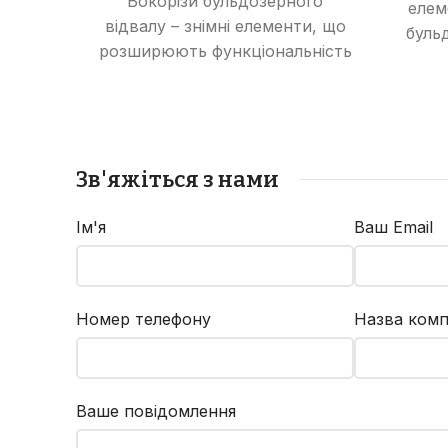
Бокорізи бульдозерного
елем
відвалу – знімні елементи, що
буль
розширюють функціональність
відвалу, дозволяючи
пош
виконувати роботи з
т
розпушування ґрунту та
е
зрізання рослинності.
Зв'яжіться з нами
Ім'я
Ваш Email
Номер телефону
Назва комп
Ваше повідомлення