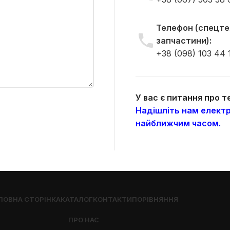
Телефон (спецтех
запчастини):
+38 (098) 103 44 
У вас є питання про 
Надішліть нам електр
найближчим часом.
ЛОВНА СТОРІНКА
КАТАЛОГ
КОНТАКТИ
ПОРІВНЯННЯ
ПРО НАС