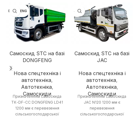
DONGFENG
JAC
Самоскид STC на базі
Самоскид STC на базі
DONGFENG
JAC
Нова спецтехніка і
Нова спецтехніка і
автотехніка
,
автотехніка
,
Автотехніка
,
Автотехніка
,
Самоскиди
Самоскиди
Призначенням самоскида
Призначенням самоскида
ТК-DF-CC DONGFENG LD41
JAC N120 1200 мм є
1200 мм є перевезення
перевезення
сільськогосподарської
сільськогосподарської
продукції, а також сипких
продукції, а також сипких
будматеріалів – піску,
будматеріалів – піску,
щебеню та іншого. Купити
щебеню та іншого. Повна
самоскид DONGFENG ТК-DF-
маса автомобіля складає