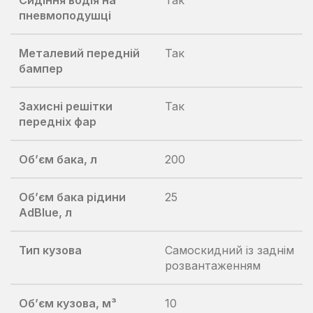
Сидіння водія на
Так
пневмоподушці
Металевий передній
Так
бампер
Захисні решітки
Так
передніх фар
Об’єм бака, л
200
Об’єм бака рідини
25
AdBlue, л
Тип кузова
Самоскидний із заднім
розвантаженням
Об’єм кузова, м³
10