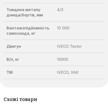
Товщина металу
4/3
днища/бортів, мм
Вантажопідйомність
10 000
самоскида, кг
Двигун
IVECO Tector
В/п, кг
10000
TM
IVECO, УАК
Схожі товари