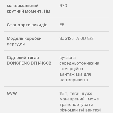
максимальний
970
крутний момент, Нм
Стандарти викидів
E5
Модель коробки
8JS125TA 0D 8/2
передач
Сідловий тягач
сучасна
DONGFENG DFH4180B
середньотоннажна
комерційна
вантажівка для
напівпричепів
GVW
18 т, тягач дуже
маневрений і може
транспортувати
різноманітні вантажі