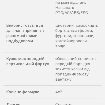
на різні відстані.
Наявність
PTO/AC/ABS/ESC
Використовується
цистерни, самоскиди,
для напівпричепів з
бортові платформи,
різноманітними
фургони, зерновози,
надбудовами
контейнеровози
тощо.
Кузов має передній
збільшений по висоті
вертикальний фартух
передній борт для
захисту кабіни від
попадання змісту
вантажу.
Колісна формула
4х2
Двигун
Cummins