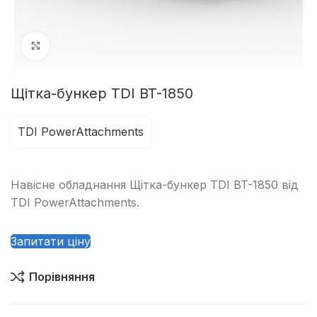
Клацніть, щоб збільшити
Щітка-бункер TDI BT-1850
TDI PowerAttachments
Навісне обладнання Щітка-бункер TDI BT-1850 від
TDI PowerAttachments.
Запитати ціну
Порівняння