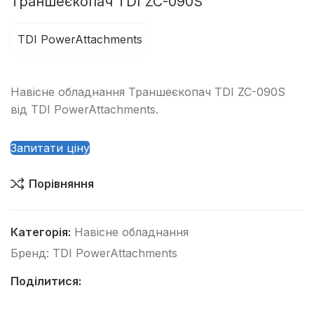
Траншеєкопач TDI ZC-090S
TDI PowerAttachments
Навісне обладнання Траншеєкопач TDI ZC-090S
від TDI PowerAttachments.
Запитати ціну
Порівняння
Категорія:
Навісне обладнання
Бренд:
TDI PowerAttachments
Поділитися: