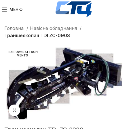
МЕНЮ
Головна
Навісне обладнання
Траншеєкопач TDI ZC-090S
TDI POWERATTACH
MENTS
Клацніть, щоб збільшити