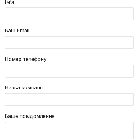
Ім'я
розташуватися троє людей.
висотою понад 28 м – це
Купити самоскид JAC N120 в
крупновисотні підйомні
Україні можна в
механізми, які допомагають
дилерському центрі
виконувати...
Заводу...
Ваш Email
Номер телефону
Назва компанії
Ваше повідомлення