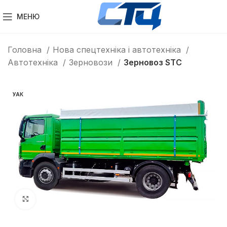
МЕНЮ
Головна
Нова спецтехніка і автотехніка
Автотехніка
Зерновози
Зерновоз STC
УАК
Клацніть, щоб збільшити