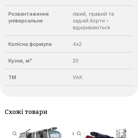
Розвантаження
лівий, правий та
універсальне
задній борти –
відкриваються
Колісна формула
4х2
Кузов, м³
20
TM
УАК
Схожі товари
JAC
DASAN