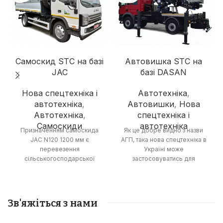
Самоскид STC на базі
Автовишка STC на
JAC
базі DASAN
Нова спецтехніка і
Автотехніка
,
автотехніка
,
Автовишки
,
Нова
Автотехніка
,
спецтехніка і
Самоскиди
автотехніка
Призначенням самоскида
Як це добре видно з назви
JAC N120 1200 мм є
АГП, така нова спецтехніка в
перевезення
Україні може
сільськогосподарської
застосовуватись для
продукції, а також сипких
виконання робіт на висоті до
будматеріалів – піску,
29 м. Де можна побачити
щебеню та іншого. Повна
автогідропідіймач DASAN
маса автомобіля складає
CT290EX на MAN TGM 18.320
Зв'яжіться з нами
близько 12 тонн. У кабіні
CREW CAB в Україні?
можуть комфортно
Автовишки з робочою