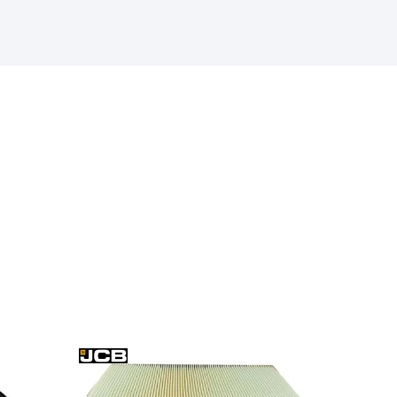
надійного постачальника
Швонарізчики
Додаткове обладнання
Перейти в каталог