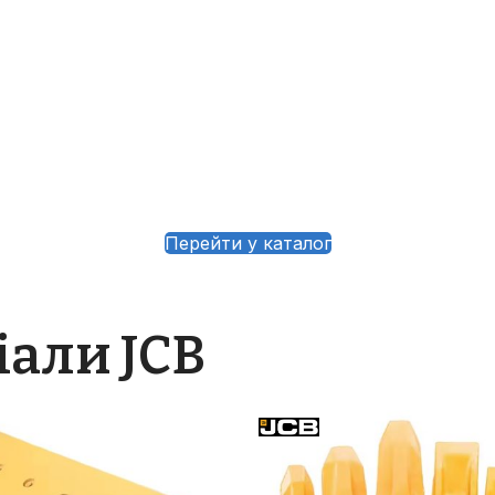
Перейти у каталог
іали JCB