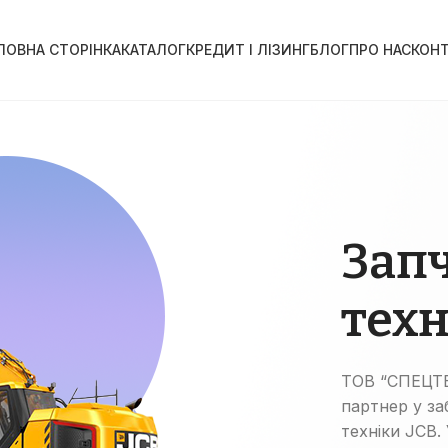
ЛОВНА СТОРІНКА
КАТАЛОГ
КРЕДИТ І ЛІЗИНГ
БЛОГ
ПРО НАС
КОН
Зап
техн
ТОВ “СПЕЦТЕ
партнер у за
техніки JCB.