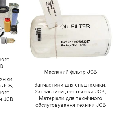
ного
CB
Масляний фільтр JCB
хніки
,
Запчастини для спецтехніки
,
и JCB
,
Запчастини для техніки JCB
,
ного
Матеріали для технічного
и JCB
обслуговування техніки JCB