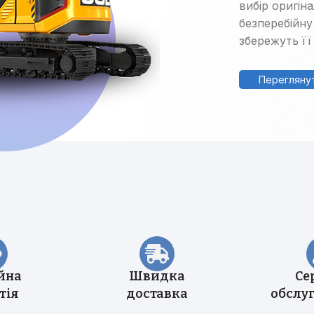
вибір оригін
безперебійну
збережуть її
Переглянут
Категорії
Автогрейдери
Асфальтоукладачі
Вилкові навантажувачі
Віброплити
Відбійні молотки
Гусеничні бульдозери
йна
Швидка
Се
тія
доставка
обслу
Гусеничні екскаватори