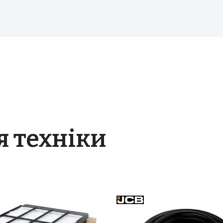
Дорожні катки
Екскаватори-навантажувачі
Колісні екскаватори
Міні-екскаватори
Навантажувачі з бортовим
поворотом
я техніки