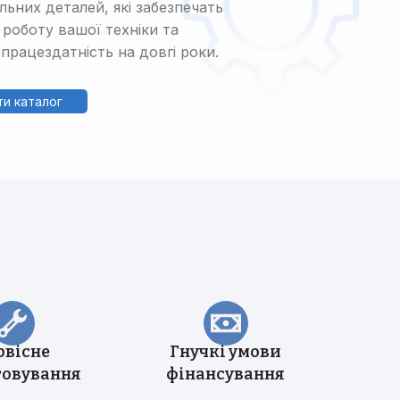
альних деталей, які забезпечать
 роботу вашої техніки та
 працездатність на довгі роки.
и каталог
Прибиральні машини
Ущільнювачі сміття
(компактори)
Трубоукладачі
Трамбувальний молоток
Телескопічні навантажувачі
Річстакери
рвісне
Гнучкі умови
СпецТехноЦентр
говування
фінансування
Фронтальні навантажувачі
Найкращі пропозиції від