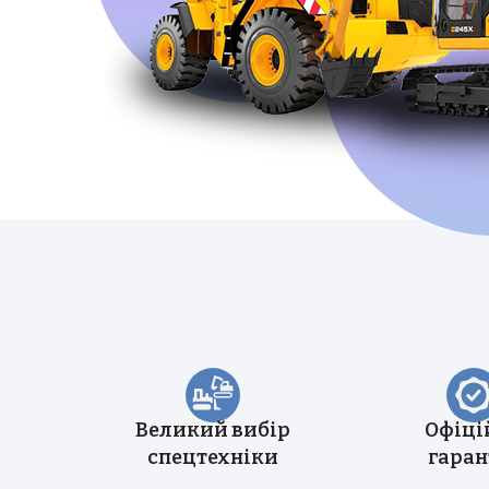
Великий вибір
Офіці
спецтехніки
гаран