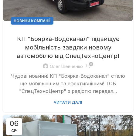
НОВИНИ КОМПАНІЇ
КП “Боярка-Водоканал” підвищує
мобільність завдяки новому
автомобілю від СпецТехноЦентр!
0
Олег Шевченко
Чудові новини! КП "Боярка-Водоканал" стало
ще мобільнішим та ефективнішим! ТОВ
"СпецТехноЦентр" з радістю передал...
ЧИТАТИ ДАЛІ
06
СІЧ