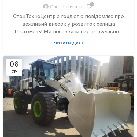
0
Олег Шевченко
СпецТехноЦентр з гордістю повідомляє про
важливий внесок у розвиток селища
Гостомель! Ми поставили партію сучасно...
ЧИТАТИ ДАЛІ
06
СІЧ