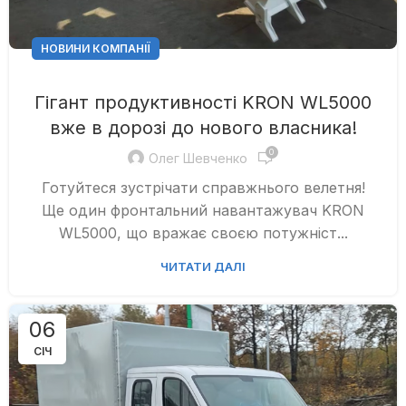
НОВИНИ КОМПАНІЇ
Гігант продуктивності KRON WL5000
вже в дорозі до нового власника!
0
Олег Шевченко
Готуйтеся зустрічати справжнього велетня!
Ще один фронтальний навантажувач KRON
WL5000, що вражає своєю потужніст...
ЧИТАТИ ДАЛІ
06
СІЧ