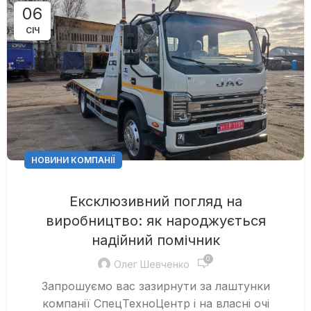
06
СІЧ
НОВИНИ КОМПАНІЇ
Ексклюзивний погляд на
виробництво: як народжується
надійний помічник
0
Олег Шевченко
Запрошуємо вас зазирнути за лаштунки
компанії СпецТехноЦентр і на власні очі