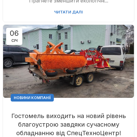
Прагнете зменшити екологічні...
ЧИТАТИ ДАЛІ
06
СІЧ
НОВИНИ КОМПАНІЇ
Гостомель виходить на новий рівень
благоустрою завдяки сучасному
обладнанню від СпецТехноЦентр!