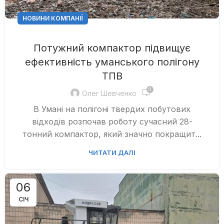
НОВИНИ КОМПАНІЇ
Потужний компактор підвищує
ефективність уманського полігону
ТПВ
0
Олег Шевченко
В Умані на полігоні твердих побутових
відходів розпочав роботу сучасний 28-
тонний компактор, який значно покращит...
ЧИТАТИ ДАЛІ
06
СІЧ