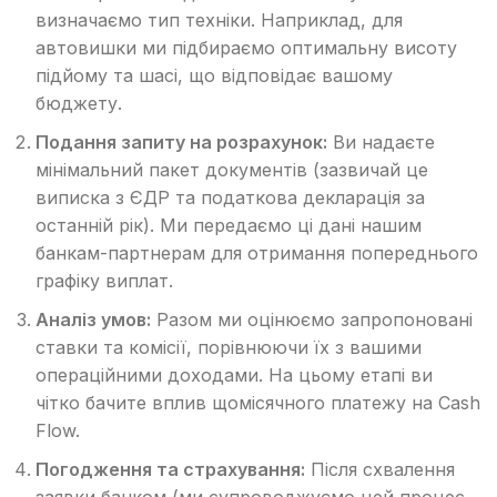
визначаємо тип техніки. Наприклад, для
автовишки ми підбираємо оптимальну висоту
підйому та шасі, що відповідає вашому
бюджету.
Подання запиту на розрахунок:
Ви надаєте
мінімальний пакет документів (зазвичай це
виписка з ЄДР та податкова декларація за
останній рік). Ми передаємо ці дані нашим
банкам-партнерам для отримання попереднього
графіку виплат.
Аналіз умов:
Разом ми оцінюємо запропоновані
ставки та комісії, порівнюючи їх з вашими
операційними доходами. На цьому етапі ви
чітко бачите вплив щомісячного платежу на Cash
Flow.
Погодження та страхування:
Після схвалення
заявки банком (ми супроводжуємо цей процес