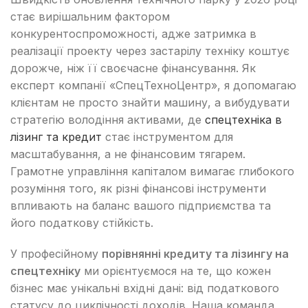
стає вирішальним фактором
конкурентоспроможності, адже затримка в
реалізації проекту через застарілу техніку коштує
дорожче, ніж її своєчасне фінансування. Як
експерт компанії «СпецТехноЦентр», я допомагаю
клієнтам не просто знайти машину, а вибудувати
стратегію володіння активами, де
спецтехніка в
лізинг та кредит
стає інструментом для
масштабування, а не фінансовим тягарем.
Грамотне управління капіталом вимагає глибокого
розуміння того, як різні фінансові інструменти
впливають на баланс вашого підприємства та
його податкову стійкість.
У професійному
порівнянні кредиту та лізингу на
спецтехніку
ми орієнтуємося на те, що кожен
бізнес має унікальні вхідні дані: від податкового
статусу до циклічності доходів. Наша команда