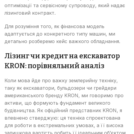
оптимізації та сервісному супроводу, який надає
лізинговий контракт.
Для розуміння того, як фінансова модель
адаптується до конкретного типу машин, ми
детально розберемо кейс важкого обладнання.
Лізинг чи кредит на екскаватор
KRON: порівняльний аналіз
Коли мова йде про важку землерийну техніку,
таку як екскаватори, бульдозери чи грейдери
американського бренду KRON, ми говоримо про
активи, що формують фундамент великого
будівництва. Як офіційний представник KRON, я
впевнено стверджую: ця техніка спроектована
для роботи в екстремальних умовах, а її висока
залишкова вартість робить її ідеальним об’єктом