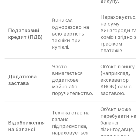
викупу.
Нараховуєтьс
Виникає
на суму
одноразово на
Податковий
винагороди т
всю вартість
кредит (ПДВ)
комісії згідно 
техніки при
графіком
купівлі.
платежів.
Часто
Об’єкт лізингу
вимагається
(наприклад,
Додаткова
додаткове
екскаватор
застава
майно або
KRON) сам є
поручительство.
заставою.
Об’єкт може
Техніка стає на
перебувати н
баланс
Відображення
балансі
підприємства,
на балансі
лізингодавця,
нараховується
спрощуючи