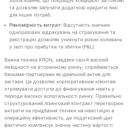
зобов’язання, що покращує коефіцієнт автономії
та дозволяє залучати додаткові кредитні лінії
для інших потреб.
Рівномірність витрат:
Відсутність значних
одноразових відрахувань на страхування та
реєстрацію дозволяє уникнути різких коливань
у звіті про прибутки та збитки (P&L).
Важка техніка KRON, завдяки своїй високій
ліквідності на вторинному ринку, сприймається
банками-партнерами як ідеальний актив для
застави. Це дозволяє корпоративним клієнтам
отримувати доступи до фінансування навіть у
періоди високої волатильності ринку. Правильно
структурований лізинговий контракт перетворює
витрати на придбання техніки на інвестицію в
операційну ефективність, де податковий щит
фактично компенсує значну частину вартості