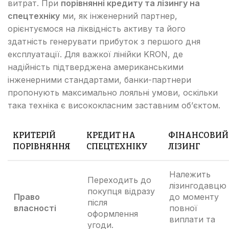
витрат. При
порівнянні кредиту та лізингу на
спецтехніку
ми, як інженерний партнер,
орієнтуємося на ліквідність активу та його
здатність генерувати прибуток з першого дня
експлуатації. Для важкої лінійки KRON, де
надійність підтверджена американськими
інженерними стандартами, банки-партнери
пропонують максимально лояльні умови, оскільки
така техніка є висококласним заставним об’єктом.
КРИТЕРІЙ
КРЕДИТ НА
ФІНАНСОВИЙ
ПОРІВНЯННЯ
СПЕЦТЕХНІКУ
ЛІЗИНГ
Належить
Переходить до
лізингодавцю
покупця відразу
Право
до моменту
після
власності
повної
оформлення
виплати та
угоди.