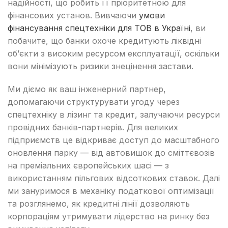
надійності, що робить її пріоритетною для
фінансових установ. Вивчаючи
умови
фінансування спецтехніки для ТОВ в Україні
, ви
побачите, що банки охоче кредитують ліквідні
об’єкти з високим ресурсом експлуатації, оскільки
вони мінімізують ризики знецінення застави.
Ми діємо як ваш інженерний партнер,
допомагаючи структурувати угоду через
спецтехніку в лізинг та кредит, залучаючи ресурси
провідних банків-партнерів. Для великих
підприємств це відкриває доступ до масштабного
оновлення парку — від автовишок до сміттєвозів
на преміальних європейських шасі — з
використанням пільгових відсоткових ставок. Далі
ми зануримося в механіку податкової оптимізації
та розглянемо, як кредитні лінії дозволяють
корпораціям утримувати лідерство на ринку без