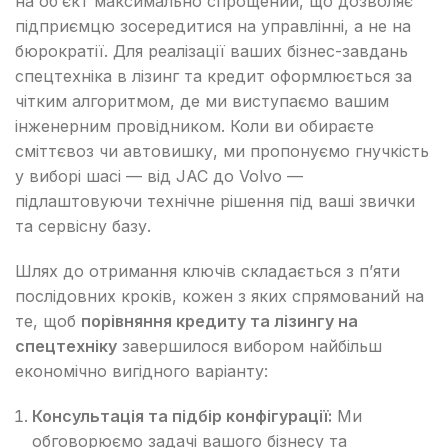
на об’єкт максимально спрощений, що дозволяє
підприємцю зосередитися на управлінні, а не на
бюрократії. Для реалізації ваших бізнес-завдань
спецтехніка в лізинг та кредит оформлюється за
чітким алгоритмом, де ми виступаємо вашим
інженерним провідником. Коли ви обираєте
сміттєвоз чи автовишку, ми пропонуємо гнучкість
у виборі шасі — від JAC до Volvo —
підлаштовуючи технічне рішення під ваші звички
та сервісну базу.
Шлях до отримання ключів складається з п’яти
послідовних кроків, кожен з яких спрямований на
те, щоб
порівняння кредиту та лізингу на
спецтехніку
завершилося вибором найбільш
економічно вигідного варіанту:
Консультація та підбір конфігурації:
Ми
обговорюємо задачі вашого бізнесу та