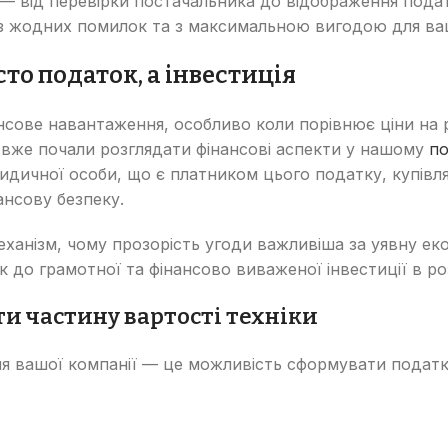
 від перевірки постачальника до відображення податк
з жодних помилок та з максимальною вигодою для ваш
сто податок, а інвестиція
сове навантаження, особливо коли порівнює ціни на р
 вже почали розглядати фінансові аспекти у нашому
по
ридичної особи, що є платником цього податку, купів
ансову безпеку.
ханізм, чому прозорість угоди важливіша за уявну ек
до грамотної та фінансово виваженої інвестиції в ро
и частину вартості техніки
ля вашої компанії — це можливість сформувати податк