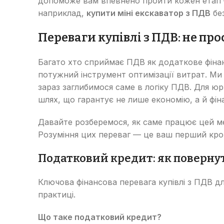
допоможе вам впевнено пройти кожен етап —
наприклад,
купити міні екскаватор з ПДВ
бе
Переваги купівлі з ПДВ: не про
Багато хто сприймає ПДВ як додаткове фінан
потужний інструмент оптимізації витрат. Ми
зараз заглибимося саме в логіку ПДВ. Для ю
шлях, що гарантує не лише економію, а й фін
Давайте розберемося, як саме працює цей ме
Розуміння цих переваг — це ваш перший крок 
Податковий кредит: як повернут
Ключова фінансова перевага купівлі з ПДВ д
практиці.
Що таке податковий кредит?