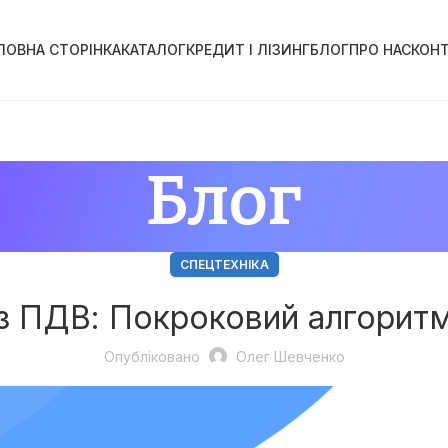
ЛОВНА СТОРІНКА
КАТАЛОГ
КРЕДИТ І ЛІЗИНГ
БЛОГ
ПРО НАС
КОН
Блог
СПЕЦТЕХНІКА
 з ПДВ: Покроковий алгорит
Опубліковано
Олег Шевченко