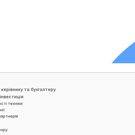
Дорожні катки
Екскаватори-навантажувачі
Колісні екскаватори
Міні-екскаватори
Навантажувачі з бортовим
поворотом
 керівнику та бухгалтеру
 інвестиція
сті техніки
нії
партнерів
вору