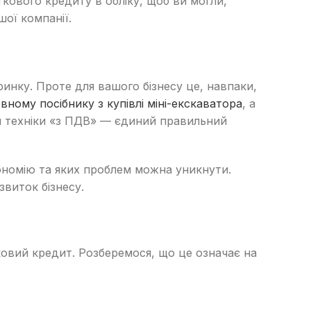
ового кредиту в обліку, щоб ви могли,
ої компанії.
инку. Проте для вашого бізнесу це, навпаки,
вному посібнику з купівлі міні-екскаватора
, а
ля техніки «з ПДВ» — єдиний правильний
ономію та яких проблем можна уникнути.
звиток бізнесу.
овий кредит. Розберемося, що це означає на