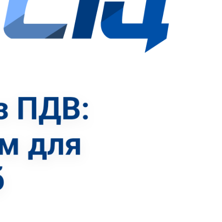
Прибиральні машини
Ущільнювачі сміття
(компактори)
Трубоукладачі
Трамбувальний молоток
Телескопічні навантажувачі
Річстакери
СпецТехноЦентр
Фронтальні навантажувачі
Найкращі пропозиції від