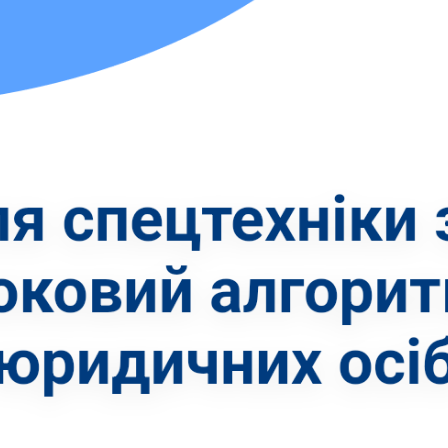
Категорії
Автогрейдери
Асфальтоукладачі
Вилкові навантажувачі
Віброплити
Відбійні молотки
Гусеничні бульдозери
Гусеничні екскаватори