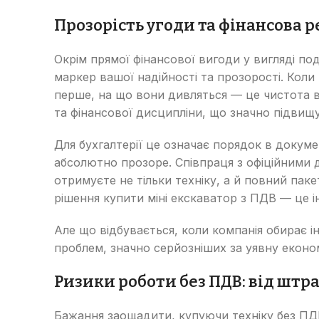
Прозорість угоди та фінансова р
Окрім прямої фінансової вигоди у вигляді по
маркер вашої надійності та прозорості. Коли
перше, на що вони дивляться — це чистота ва
та фінансової дисципліни, що значно підвищ
Для бухгалтерії це означає порядок в докум
абсолютно прозоре. Співпраця з офіційними
отримуєте не тільки техніку, а й повний пак
рішення купити міні екскаватор з ПДВ — це і
Але що відбувається, коли компанія обирає і
проблем, значно серйозніших за уявну еконо
Ризики роботи без ПДВ: від штра
Бажання заощадити, купуючи техніку без ПДВ