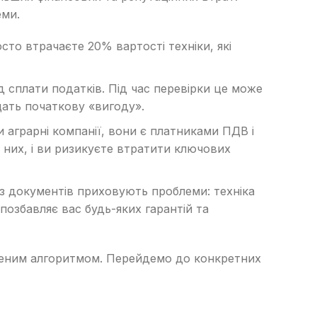
еми.
сто втрачаєте 20% вартості техніки, які
д сплати податків. Під час перевірки це може
щать початкову «вигоду».
 аграрні компанії, вони є платниками ПДВ і
 них, і ви ризикуєте втратити ключових
ез документів приховують проблеми: техніка
позбавляє вас будь-яких гарантій та
віреним алгоритмом. Перейдемо до конкретних