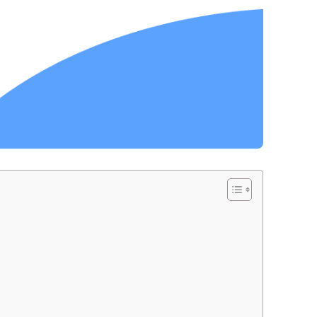
надійного постачальника
Швонарізчики
Додаткове обладнання
Перейти в каталог