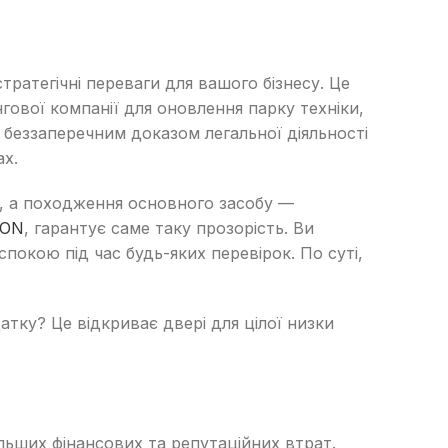
ратегічні переваги для вашого бізнесу. Це
нгової компанії для оновлення парку техніки,
є беззаперечним доказом легальної діяльності
ах.
а, а походження основного засобу —
RON
, гарантує саме таку прозорість. Ви
покою під час будь-яких перевірок. По суті,
атку? Це відкриває двері для цілої низки
льших фінансових та репутаційних втрат.