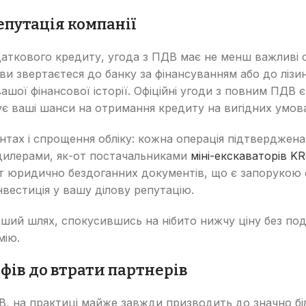
епутація компанії
даткового кредиту, угода з ПДВ має не менш важливі ст
 ви звертаєтеся до банку за фінансуванням або до лізи
шої фінансової історії. Офіційні угоди з повним ПДВ 
ує ваші шанси на отримання кредиту на вигідних умов
ентах і спрощення обліку: кожна операція підтверджен
 дилерами, як-от постачальниками
міні-екскаваторів K
ет юридично бездоганних документів, що є запорукою с
нвестиція у вашу ділову репутацію.
нший шлях, спокусившись на нібито нижчу ціну без под
мію.
фів до втрати партнерів
, на практиці майже завжди призводить до значно бі