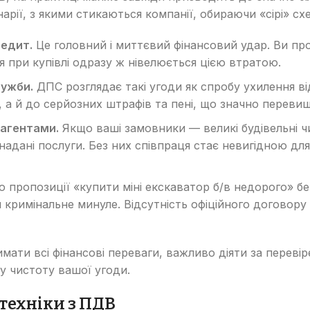
арії, з якими стикаються компанії, обираючи «сірі» сх
едит.
Це головний і миттєвий фінансовий удар. Ви про
я при купівлі одразу ж нівелюється цією втратою.
лужби.
ДПС розглядає такі угоди як спробу ухилення ві
а й до серйозних штрафів та пені, що значно переви
рагентами.
Якщо ваші замовники — великі будівельні чи
адані послуги. Без них співпраця стає невигідною для
 пропозиції «купити міні екскаватор б/в недорого» б
 кримінальне минуле. Відсутність офіційного договору 
имати всі фінансові переваги, важливо діяти за пере
ву чистоту вашої угоди.
техніки з ПДВ