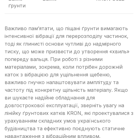
ґрунти
Важливо пам’ятати, що піщані ґрунти вимагають
інтенсивної вібрації для перерозподілу частинок,
тоді як глинисті основи чутливі до надмірного
тиску, що може призвести до утворення «хвиль»
попереду вальця. При роботі з різними
матеріалами, зокрема, коли потрібен дорожній
каток з вібрацією для ущільнення щебеню,
важливо гнучко налаштовувати амплітуду та
частоту під конкретну щільність матеріалу. Якщо
ви шукаєте надійне обладнання для
довгострокової експлуатації, зверніть увагу на
лінійку ґрунтових катків KRON, які проектувалися з
урахуванням складних умов українського
будівництва та ефективно поєднують статичне
навантаження з вібраційним впливом.