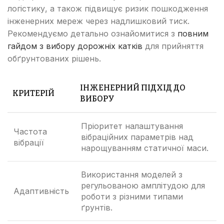
логістику, а також підвищує ризик пошкодження
інженерних мереж через надлишковий тиск.
Рекомендуємо детально ознайомитися з
повним
гайдом з вибору дорожніх катків
для прийняття
обґрунтованих рішень.
ІНЖЕНЕРНИЙ ПІДХІД ДО
КРИТЕРІЙ
ВИБОРУ
Пріоритет налаштування
Частота
вібраційних параметрів над
вібрації
нарощуванням статичної маси.
Використання моделей з
регульованою амплітудою для
Адаптивність
роботи з різними типами
ґрунтів.