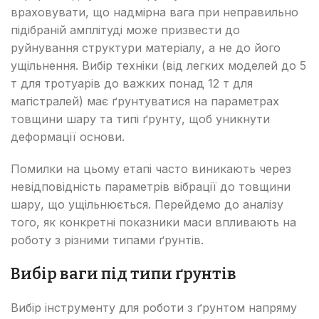
враховувати, що надмірна вага при неправильно
підібраній амплітуді може призвести до
руйнування структури матеріалу, а не до його
ущільнення. Вибір техніки (від легких моделей до 5
т для тротуарів до важких понад 12 т для
магістралей) має ґрунтуватися на параметрах
товщини шару та типі ґрунту, щоб уникнути
деформації основи.
Помилки на цьому етапі часто виникають через
невідповідність параметрів вібрації до товщини
шару, що ущільнюється. Перейдемо до аналізу
того, як конкретні показники маси впливають на
роботу з різними типами ґрунтів.
Вибір ваги під типи ґрунтів
Вибір інструменту для роботи з ґрунтом напряму