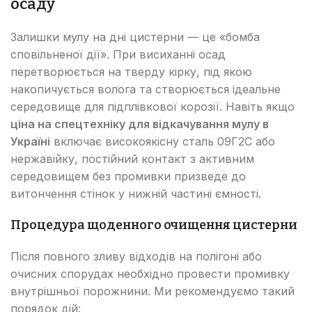
осаду
Залишки мулу на дні цистерни — це «бомба
сповільненої дії». При висиханні осад
перетворюється на тверду кірку, під якою
накопичується волога та створюється ідеальне
середовище для підплівкової корозії. Навіть якщо
ціна на спецтехніку для відкачування мулу в
Україні
включає високоякісну сталь 09Г2С або
нержавійку, постійний контакт з активним
середовищем без промивки призведе до
витончення стінок у нижній частині ємності.
Процедура щоденного очищення цистерни
Після повного зливу відходів на полігоні або
очисних спорудах необхідно провести промивку
внутрішньої порожнини. Ми рекомендуємо такий
порядок дій: