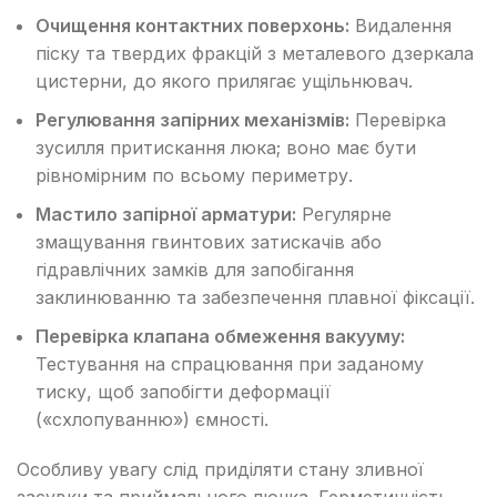
Очищення контактних поверхонь:
Видалення
піску та твердих фракцій з металевого дзеркала
цистерни, до якого прилягає ущільнювач.
Регулювання запірних механізмів:
Перевірка
зусилля притискання люка; воно має бути
рівномірним по всьому периметру.
Мастило запірної арматури:
Регулярне
змащування гвинтових затискачів або
гідравлічних замків для запобігання
заклинюванню та забезпечення плавної фіксації.
Перевірка клапана обмеження вакууму:
Тестування на спрацювання при заданому
тиску, щоб запобігти деформації
(«схлопуванню») ємності.
Особливу увагу слід приділяти стану зливної
засувки та приймального лючка. Герметичність