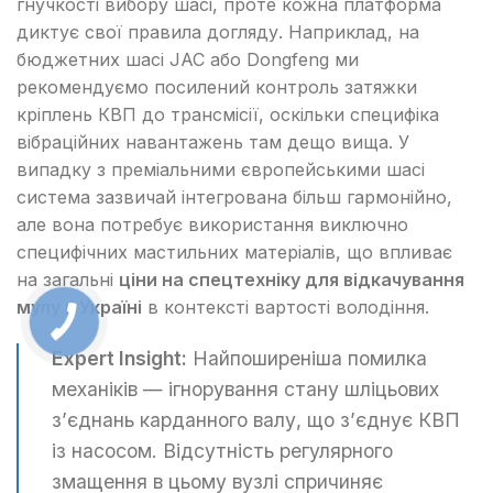
гнучкості вибору шасі, проте кожна платформа
диктує свої правила догляду. Наприклад, на
бюджетних шасі JAC або Dongfeng ми
рекомендуємо посилений контроль затяжки
кріплень КВП до трансмісії, оскільки специфіка
вібраційних навантажень там дещо вища. У
випадку з преміальними європейськими шасі
система зазвичай інтегрована більш гармонійно,
але вона потребує використання виключно
специфічних мастильних матеріалів, що впливає
на загальні
ціни на спецтехніку для відкачування
мулу в Україні
в контексті вартості володіння.
Expert Insight:
Найпоширеніша помилка
механіків — ігнорування стану шліцьових
з’єднань карданного валу, що з’єднує КВП
із насосом. Відсутність регулярного
змащення в цьому вузлі спричиняє