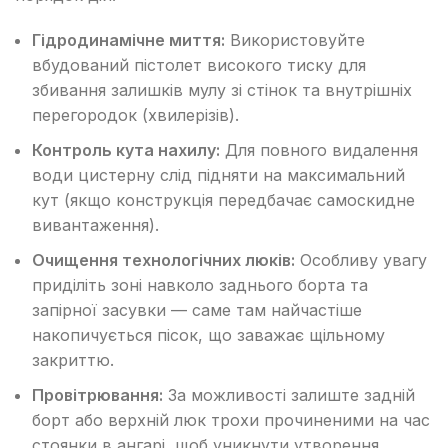
Гідродинамічне миття:
Використовуйте
вбудований пістолет високого тиску для
збивання залишків мулу зі стінок та внутрішніх
перегородок (хвилерізів).
Контроль кута нахилу:
Для повного видалення
води цистерну слід підняти на максимальний
кут (якщо конструкція передбачає самоскидне
вивантаження).
Очищення технологічних люків:
Особливу увагу
приділіть зоні навколо заднього борта та
запірної засувки — саме там найчастіше
накопичується пісок, що заважає щільному
закриттю.
Провітрювання:
За можливості залиште задній
борт або верхній люк трохи прочиненими на час
стоянки в ангарі, щоб уникнути утворення