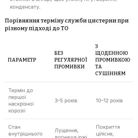
конденсату.
Порівняння терміну служби цистерни при
різному підході до ТО
З
БЕЗ
ЩОДЕННОЮ
ПАРАМЕТР
РЕГУЛЯРНОЇ
ПРОМИВКОЮ
ПРОМИВКИ
ТА
СУШІННЯМ
Термін до
першої
3–5 років
10–12 років
наскрізної
корозії
Стан
Покриття
Лущення,
внутрішнього
цілісне,
вогнища іржі