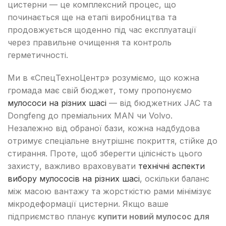
цистерни — це комплексний процес, що
починається ще на етапі виробництва та
продовжується щоденно під час експлуатації
через правильне очищення та контроль
герметичності.
Ми в «СпецТехноЦентр» розуміємо, що кожна
громада має свій бюджет, тому пропонуємо
мулососи на різних шасі
— від бюджетних JAC та
Dongfeng до преміальних MAN чи Volvo.
Незалежно від обраної бази, кожна надбудова
отримує спеціальне внутрішнє покриття, стійке до
стирання. Проте, щоб зберегти цілісність цього
захисту, важливо враховувати
технічні аспекти
вибору мулососів на різних шасі
, оскільки баланс
між масою вантажу та жорсткістю рами мінімізує
мікродеформації цистерни. Якщо ваше
підприємство планує
купити новий мулосос для