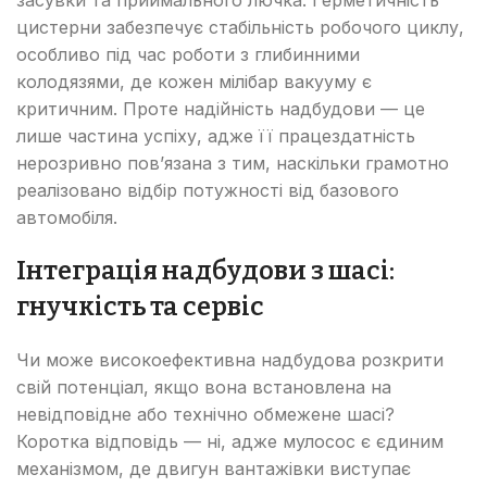
цистерни забезпечує стабільність робочого циклу,
особливо під час роботи з глибинними
колодязями, де кожен мілібар вакууму є
критичним. Проте надійність надбудови — це
лише частина успіху, адже її працездатність
нерозривно пов’язана з тим, наскільки грамотно
реалізовано відбір потужності від базового
автомобіля.
Інтеграція надбудови з шасі:
гнучкість та сервіс
Чи може високоефективна надбудова розкрити
свій потенціал, якщо вона встановлена на
невідповідне або технічно обмежене шасі?
Коротка відповідь — ні, адже мулосос є єдиним
механізмом, де двигун вантажівки виступає