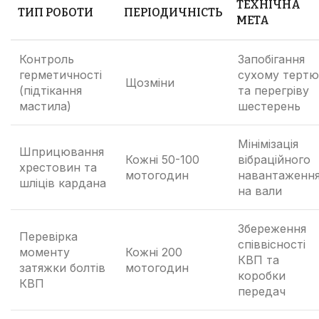
ТЕХНІЧНА
ТИП РОБОТИ
ПЕРІОДИЧНІСТЬ
МЕТА
Контроль
Запобігання
герметичності
сухому тертю
Щозміни
(підтікання
та перегріву
мастила)
шестерень
Мінімізація
Шприцювання
Кожні 50-100
вібраційного
хрестовин та
мотогодин
навантаженн
шліців кардана
на вали
Збереження
Перевірка
співвісності
моменту
Кожні 200
КВП та
затяжки болтів
мотогодин
коробки
КВП
передач