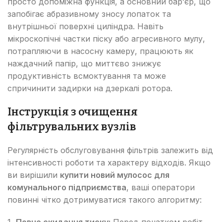
просто допоміжна функція, а основний бар’єр, що
запобігає абразивному зносу лопаток та
внутрішньої поверхні циліндра. Навіть
мікроскопічні частки піску або агресивного мулу,
потрапляючи в насосну камеру, працюють як
наждачний папір, що миттєво знижує
продуктивність всмоктування та може
спричинити задирки на дзеркалі ротора.
Інструкція з очищення
фільтрувальних вузлів
Регулярність обслуговування фільтрів залежить від
інтенсивності роботи та характеру відходів. Якщо
ви вирішили
купити новий мулосос для
комунального підприємства
, ваші оператори
повинні чітко дотримуватися такого алгоритму:
Повне скидання тиску:
Перед початком робіт