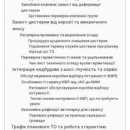
Запобіжні клапани: захист від деформації
цистерни
Щотижнева перевірка клапанної групи:
Захист цистерни від корозії та механічного
зносу
Регулярна промивка та видалення осаду
Процедура щоденного очищення цистерни
Порівняння терміну служби цистерни при різному
підході до ТО
Перевірка герметичності люків та ущільнювачів
Чек-лист технічного огляду вузлів герметизації
Інтеграція надбудови з шасі: гнучкість та сервіс
Обслуговування коробки відбору потужності (КВП)
Особливості сервісу КВП: від JAC до MAN
Регламент обслуговування коробки відбору
потужності
Типові ознаки несправності КВП, що потребують
уваги:
Економіка уніфікації автопарку для сервісу
Переваги уніфікації на прикладі середньої
громади
Графік планового ТО та робота з гарантією