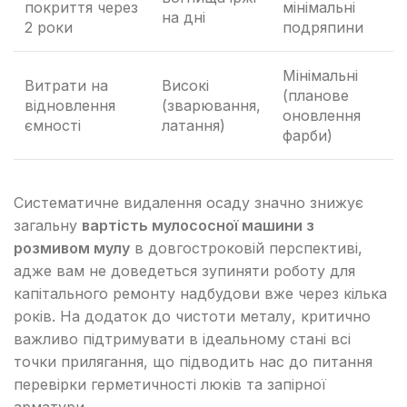
покриття через
мінімальні
на дні
2 роки
подряпини
Мінімальні
Витрати на
Високі
(планове
відновлення
(зварювання,
оновлення
ємності
латання)
фарби)
Систематичне видалення осаду значно знижує
загальну
вартість мулососної машини з
розмивом мулу
в довгостроковій перспективі,
адже вам не доведеться зупиняти роботу для
капітального ремонту надбудови вже через кілька
років. На додаток до чистоти металу, критично
важливо підтримувати в ідеальному стані всі
точки прилягання, що підводить нас до питання
перевірки герметичності люків та запірної
арматури.