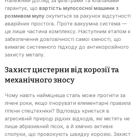
Належний догляд за фільтрами та клапанами
гарантує, що
вартість мулососної машини з
розмивом мулу
окупиться за рахунок відсутності
аварійних простоїв. Проте вакуумна система —
це лише частина комплексу. Наступним етапом є
забезпечення довговічності самої ємності, що
вимагає системного підходу до антикорозійного
захисту металу.
Захист цистерни від корозії та
механічного зносу
Чому навіть найміцніша сталь може прогніти за
лічені роки, якщо ігнорувати елементарні правила
гігієни спецтехніки? Відповідь криється в
агресивній природі рідких відходів, які містять не
лише абразивний пісок, а й хімічно активні
сполуки, що провокують швидку корозію. Захист