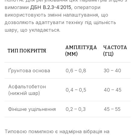
вимогами
ДБН В.2.3-4:2015
, оператори
використовують змінні налаштування, що
дозволяють адаптувати техніку під щільність
шару, що укладається.
АМПЛІТУДА
ЧАСТОТА
ТИП ПОКРИТТЯ
(ММ)
(ГЦ)
Ґрунтова основа
0,6 – 0,8
30 – 40
Асфальтобетон
0,4 – 0,5
40 – 45
(нижній шар)
Фінішне ущільнення
0,2 – 0,3
45 – 55
Типовою помилкою є надмірна вібрація на