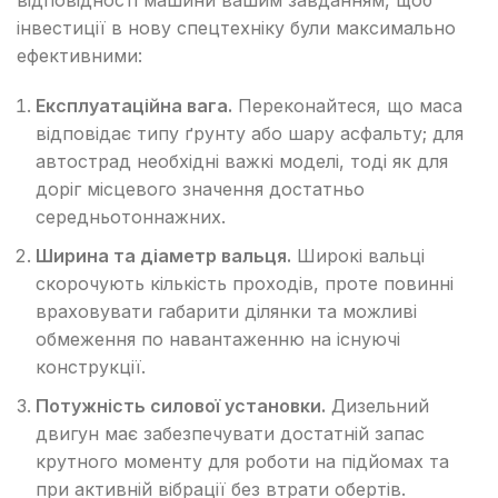
інвестиції в нову спецтехніку були максимально
ефективними:
Експлуатаційна вага.
Переконайтеся, що маса
відповідає типу ґрунту або шару асфальту; для
автострад необхідні важкі моделі, тоді як для
доріг місцевого значення достатньо
середньотоннажних.
Ширина та діаметр вальця.
Широкі вальці
скорочують кількість проходів, проте повинні
враховувати габарити ділянки та можливі
обмеження по навантаженню на існуючі
конструкції.
Потужність силової установки.
Дизельний
двигун має забезпечувати достатній запас
крутного моменту для роботи на підйомах та
при активній вібрації без втрати обертів.