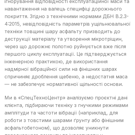
ігнорування відповідності експлуатаційної маси та
навантаження на валець специфіці дорожнього
покриття. Згідно з технічними нормами ДБН В.2.3-
4:2015, невідповідність параметрів ущільнювальної
техніки товщині шару асфальту призводить до
деструкції матеріалу та утворення мікротріщин,
через що дорожнє полотно руйнується вже після
першого циклу експлуатації. Це підтверджується
інженерною практикою, де використання
надмірної вібраційної сили на фінішних шарах
спричиняє дроблення щебеню, а недостатня маса
— не забезпечує нормативної щільності основи.
Ми в «СпецТехноЦентр» аналізуємо проєктні дані
клієнта, підбираючи техніку з гнучкими режимами
амплітуди та частоти вібрації (наприклад, для
роботи з товстими шарами ґрунту або фінішним
асфальтобетоном), що дозволяє уникнути