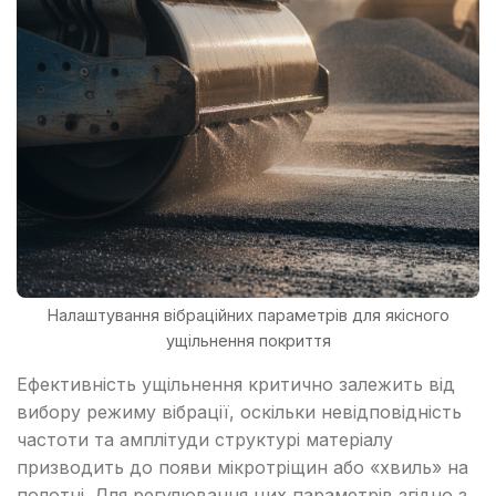
Налаштування вібраційних параметрів для якісного
ущільнення покриття
Ефективність ущільнення критично залежить від
вибору режиму вібрації, оскільки невідповідність
частоти та амплітуди структурі матеріалу
призводить до появи мікротріщин або «хвиль» на
полотні. Для регулювання цих параметрів згідно з