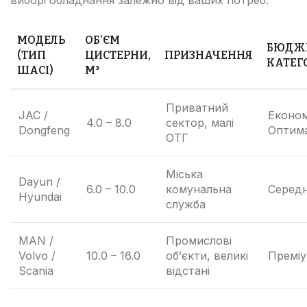
МОДЕЛЬ
ОБ’ЄМ
БЮДЖ
(ТИП
ЦИСТЕРНИ,
ПРИЗНАЧЕННЯ
КАТЕГ
ШАСІ)
М³
Приватний
JAC /
Економ
4.0 – 8.0
сектор, малі
Dongfeng
Оптим
ОТГ
Міська
Dayun /
6.0 – 10.0
комунальна
Середн
Hyundai
служба
MAN /
Промислові
Volvo /
10.0 – 16.0
об’єкти, великі
Премі
Scania
відстані