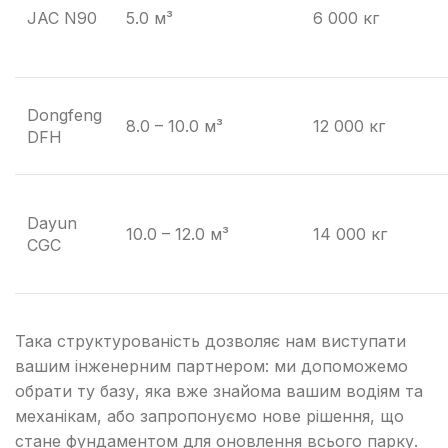
JAC N90
5.0 м³
6 000 кг
Dongfeng
8.0 – 10.0 м³
12 000 кг
DFH
Dayun
10.0 – 12.0 м³
14 000 кг
CGC
Така структурованість дозволяє нам виступати
вашим інженерним партнером: ми допоможемо
обрати ту базу, яка вже знайома вашим водіям та
механікам, або запропонуємо нове рішення, що
стане фундаментом для оновлення всього парку.