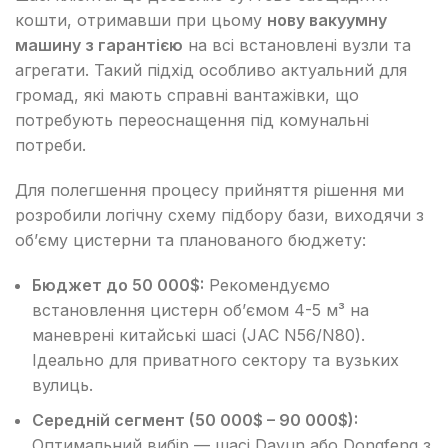
кошти, отримавши при цьому
нову вакуумну
машину з гарантією
на всі встановлені вузли та
агрегати. Такий підхід особливо актуальний для
громад, які мають справні вантажівки, що
потребують переоснащення під комунальні
потреби.
Для полегшення процесу прийняття рішення ми
розробили логічну схему підбору бази, виходячи з
об’єму цистерни та планованого бюджету:
Бюджет до 50 000$:
Рекомендуємо
встановлення цистерн об’ємом 4-5 м³ на
маневрені китайські шасі (JAC N56/N80).
Ідеально для приватного сектору та вузьких
вулиць.
Середній сегмент (50 000$ – 90 000$):
Оптимальний вибір — шасі Dayun або Dongfeng з