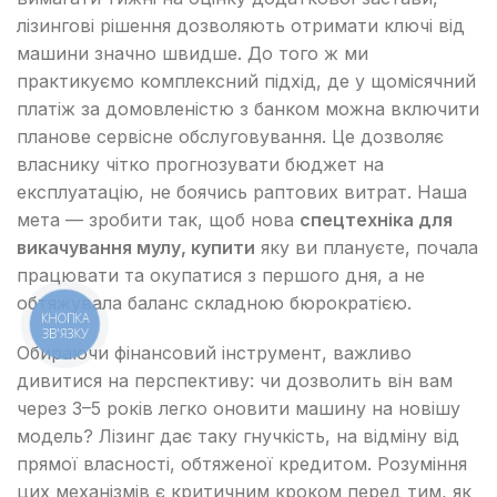
лізингові рішення дозволяють отримати ключі від
машини значно швидше. До того ж ми
практикуємо комплексний підхід, де у щомісячний
платіж за домовленістю з банком можна включити
планове сервісне обслуговування. Це дозволяє
власнику чітко прогнозувати бюджет на
експлуатацію, не боячись раптових витрат. Наша
мета — зробити так, щоб нова
спецтехніка для
викачування мулу, купити
яку ви плануєте, почала
працювати та окупатися з першого дня, а не
обтяжувала баланс складною бюрократією.
КНОПКА
ЗВ'ЯЗКУ
Обираючи фінансовий інструмент, важливо
дивитися на перспективу: чи дозволить він вам
через 3–5 років легко оновити машину на новішу
модель? Лізинг дає таку гнучкість, на відміну від
прямої власності, обтяженої кредитом. Розуміння
цих механізмів є критичним кроком перед тим, як