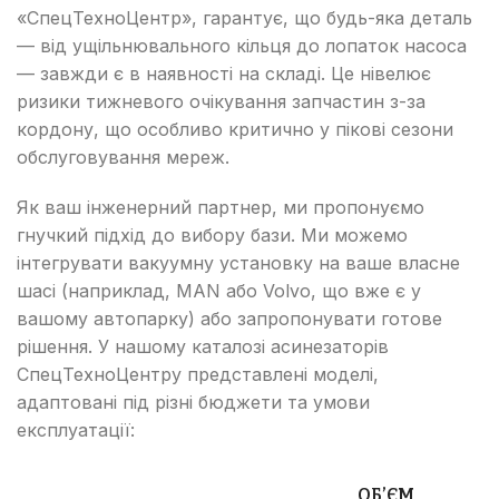
«СпецТехноЦентр», гарантує, що будь-яка деталь
— від ущільнювального кільця до лопаток насоса
— завжди є в наявності на складі. Це нівелює
ризики тижневого очікування запчастин з-за
кордону, що особливо критично у пікові сезони
обслуговування мереж.
Як ваш інженерний партнер, ми пропонуємо
гнучкий підхід до вибору бази. Ми можемо
інтегрувати вакуумну установку на ваше власне
шасі (наприклад, MAN або Volvo, що вже є у
вашому автопарку) або запропонувати готове
рішення. У нашому каталозі асинезаторів
СпецТехноЦентру представлені моделі,
адаптовані під різні бюджети та умови
експлуатації:
ОБ’ЄМ