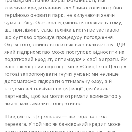
громадами значно ширші можливості, ніж
класичне кредитування, особливо коли потрібно
терміново оновити парк, не вилучаючи значні
суми з обігу. Основна відмінність полягає в тому,
що при лізингу сама техніка виступає заставою,
що суттєво спрощує процедуру погодження.
Окрім того, лізингові платежі вже включають ПДВ,
який підприємство може поступово відносити на
податковий кредит, оптимізуючи свої витрати. Як
ваш інженерний партнер, ми в «СпецТехноЦентр»
готові запропонувати гнучкі умови: ми не лише
допомагаємо підібрати оптимальну базу, а й
готуємо всі технічні специфікації для банків-
партнерів, щоб ви могли отримати асинезатор у
лізинг максимально оперативно.
Швидкість оформлення — ще одна вагома
перевага. У той час як банківський кредит може
вимагати тижні на оцінку додаткової застави,