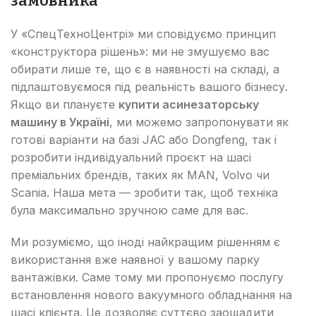
замовника
У «СпецТехноЦентрі» ми сповідуємо принцип
«конструктора рішень»: ми не змушуємо вас
обирати лише те, що є в наявності на складі, а
підлаштовуємося під реальність вашого бізнесу.
Якщо ви плануєте
купити асинезаторську
машину в Україні
, ми можемо запропонувати як
готові варіанти на базі JAC або Dongfeng, так і
розробити індивідуальний проєкт на шасі
преміальних брендів, таких як MAN, Volvo чи
Scania. Наша мета — зробити так, щоб техніка
була максимально зручною саме для вас.
Ми розуміємо, що іноді найкращим рішенням є
використання вже наявної у вашому парку
вантажівки. Саме тому ми пропонуємо послугу
встановлення нового вакуумного обладнання на
шасі клієнта. Це дозволяє суттєво заощадити