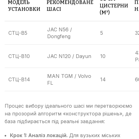
МОДЕЛЬ
РЕКОМЕНДОВАНЕ
П
ЦИСТЕРНИ
УСТАНОВКИ
ШАСІ
Н
(М³)
JAC N56 /
СТЦ-В5
5
3
Dongfeng
4
СТЦ-В10
JAC N120 / Dayun
10
P
MAN TGM / Volvo
СТЦ-В14
14
6
FL
Процес вибору ідеального шасі ми перетворюємо
на прозорий алгоритм «конструктора рішень», де
база підбирається під реальні завдання:
Крок 1: Аналіз локацій.
Для вузьких міських