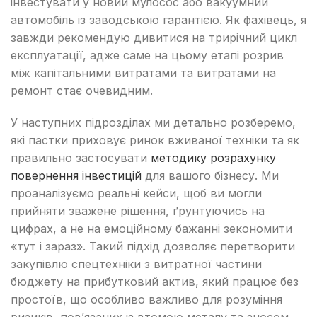
інвестувати у новий мулосос або вакуумний
автомобіль із заводською гарантією. Як фахівець, я
завжди рекомендую дивитися на трирічний цикл
експлуатації, адже саме на цьому етапі розрив
між капітальними витратами та витратами на
ремонт стає очевидним.
У наступних підрозділах ми детально розберемо,
які пастки приховує ринок вживаної техніки та як
правильно застосувати
методику розрахунку
повернення інвестицій
для вашого бізнесу. Ми
проаналізуємо реальні кейси, щоб ви могли
прийняти зважене рішення, ґрунтуючись на
цифрах, а не на емоційному бажанні зекономити
«тут і зараз». Такий підхід дозволяє перетворити
закупівлю спецтехніки з витратної частини
бюджету на прибутковий актив, який працює без
простоїв, що особливо важливо для розуміння
ризиків, пов’язаних із втомою металу та зносом