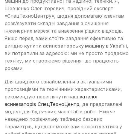
машин до продуктивної та надійної техніки. Я,
Шевченко Олег Ігоревич, провідний експерт
«СпецТехноЦентру», щодня допомагаю клієнтам
розв’язувати складні завдання з очищення
інженерних мереж та вивезення рідких відходів.
Якщо перед вами стоїть завдання ефективно та
вигідно
купити асинезаторську машину в Україні
,
ви потрапили за адресою: ми не просто продаємо
техніку, ми створюємо рішення, що працюють
роками.
Для швидкого ознайомлення з актуальними
пропозиціями та технічними характеристиками,
рекомендую переглянути наш
каталог
асинезаторів СпецТехноЦентр
, де представлені
моделі для будь-яких масштабів робіт. Нижче
наведено порівняльну таблицю базових
параметрів, що допоможе вам зорієнтуватися у
виборі обладнання залежно від ваших потреб.