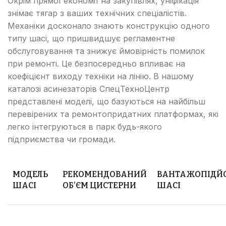
Окрім прямої економії на закупівлях, уніфікація
знімає тягар з ваших технічних спеціалістів.
Механіки досконало знають конструкцію одного
типу шасі, що пришвидшує регламентне
обслуговування та знижує ймовірність помилок
при ремонті. Це безпосередньо впливає на
коефіцієнт виходу техніки на лінію. В нашому
каталозі асинезаторів СпецТехноЦентр
представлені моделі, що базуються на найбільш
перевірених та ремонтопридатних платформах, які
легко інтегруються в парк будь-якого
підприємства чи громади.
МОДЕЛЬ
РЕКОМЕНДОВАНИЙ
ВАНТАЖОПІДЙ
ШАСІ
ОБ’ЄМ ЦИСТЕРНИ
ШАСІ