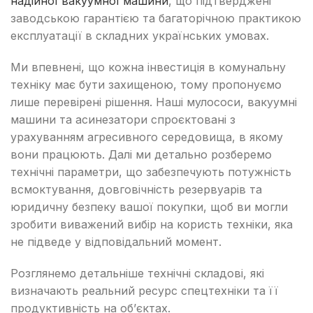
надійної вакуумної машини
, що підтверджені
заводською гарантією та багаторічною практикою
експлуатації в складних українських умовах.
Ми впевнені, що кожна інвестиція в комунальну
техніку має бути захищеною, тому пропонуємо
лише перевірені рішення. Наші мулососи, вакуумні
машини та асинезатори спроєктовані з
урахуванням агресивного середовища, в якому
вони працюють. Далі ми детально розберемо
технічні параметри, що забезпечують потужність
всмоктування, довговічність резервуарів та
юридичну безпеку вашої покупки, щоб ви могли
зробити виважений вибір на користь техніки, яка
не підведе у відповідальний момент.
Розглянемо детальніше технічні складові, які
визначають реальний ресурс спецтехніки та її
продуктивність на об’єктах.