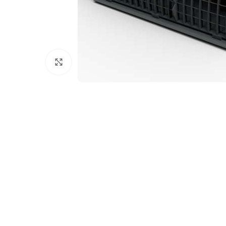
Клацніть, щоб збільшити