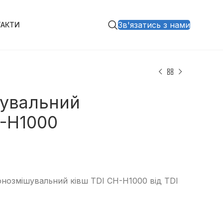
Зв'язатись з нами
ТАКТИ
увальний
H-H1000
онозмішувальний ківш TDI CH-H1000 від TDI