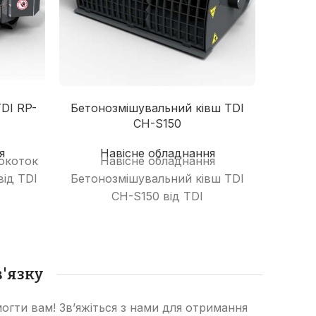
Гід
Нова с
А
об
DI RP-
Бетонозмішувальний ківш TDI
CH-S150
Ком
пропон
я
Навісне обладнання
рокоток
Навісне обладнання
коса
від TDI
Бетонозмішувальний ківш TDI
бага
CH-S150 від TDI
д
PowerAttachments.
тракт
'язку
огти вам! Зв’яжіться з нами для отримання