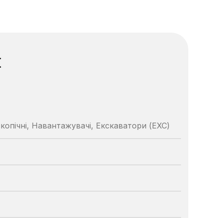
надійного постачальника
Швонарізчики
Додаткове обладнання
Перейти в каталог
и
скопічні, Навантажувачі, Екскаватори (EXC)