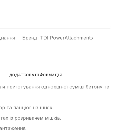
днання
Бренд:
TDI PowerAttachments
Прибиральні машини
Ущільнювачі сміття
(компактори)
С
ДОДАТКОВА ІНФОРМАЦІЯ
Трубоукладачі
ля приготування однорідної суміші бетону та
Трамбувальний молоток
Телескопічні навантажувачі
ор та ланцюг на шнек.
Річстакери
тах із розривачем мішків.
СпецТехноЦентр
Фронтальні навантажувачі
антаження.
Найкращі пропозиції від