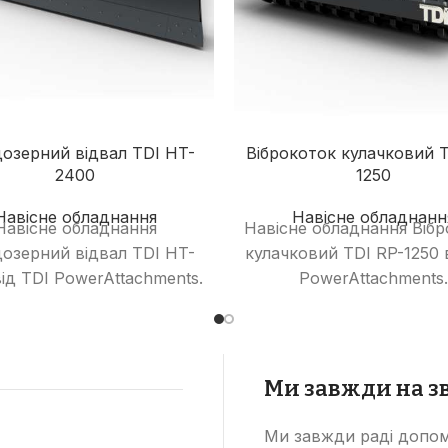
озерний відвал TDI HT-
Віброкоток кулачковий T
2400
1250
Навісне обладнання
Навісне обладнанн
Навісне обладнання
Навісне обладнання Віб
озерний відвал TDI HT-
кулачковий TDI RP-1250 
ід TDI PowerAttachments.
PowerAttachments.
Ми завжди на зв
Ми завжди раді допом