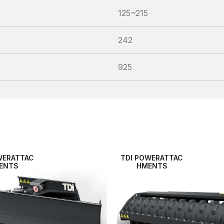
125~215
242
925
WERATTAC
TDI POWERATTAC
ENTS
HMENTS