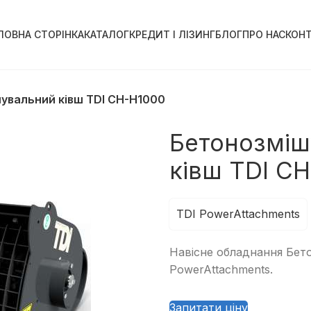
ЛОВНА СТОРІНКА
КАТАЛОГ
КРЕДИТ І ЛІЗИНГ
БЛОГ
ПРО НАС
КОН
увальний ківш TDI CH-H1000
Бетонозміш
ківш TDI C
TDI PowerAttachments
Навісне обладнання Бет
PowerAttachments.
Запитати ціну