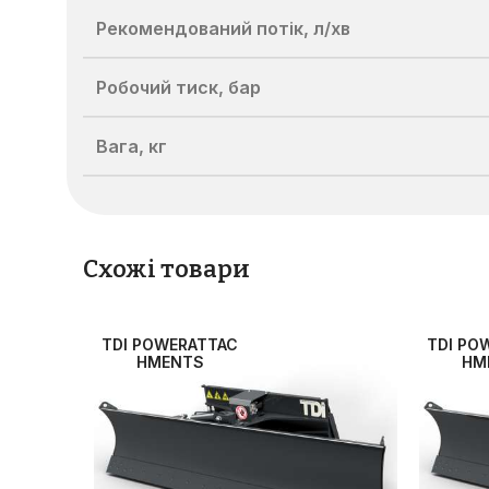
Рекомендований потік, л/хв
Робочий тиск, бар
Вага, кг
Схожі товари
TDI POWERATTAC
TDI PO
HMENTS
HM