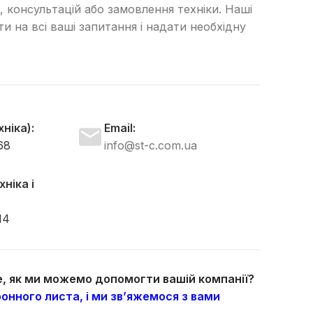
, консультацій або замовлення техніки. Наші
сти на всі ваші запитання і надати необхідну
ніка):
Email:
68
info@st-c.com.ua
ніка і
14
те, як ми можемо допомогти вашій компанії?
онного листа, і ми зв’яжемося з вами