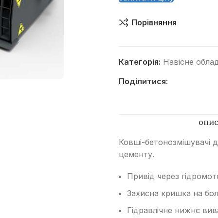
Порівняння
Категорія:
Навісне обла
Поділитися:
Категорії
Автогрейдери
Асфальтоукладачі
ОПИ
Вилкові навантажувачі
Ковші-бетонозмішувачі д
цементу.
Віброплити
Відбійні молотки
Привід через гідромот
Гусеничні бульдозери
Захисна кришка на бол
Гусеничні екскаватори
Гідравлічне нижнє вив