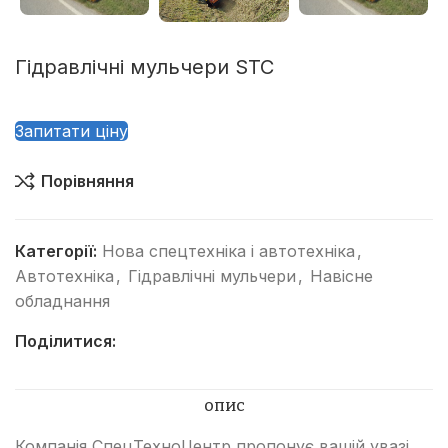
Гідравлічні мульчери STC
Запитати ціну
Порівняння
Категорії:
Нова спецтехніка і автотехніка
,
Автотехніка
,
Гідравлічні мульчери
,
Навісне
обладнання
Поділитися:
ОПИС
Компанія СпецТехноЦентр пропонує вашій увазі