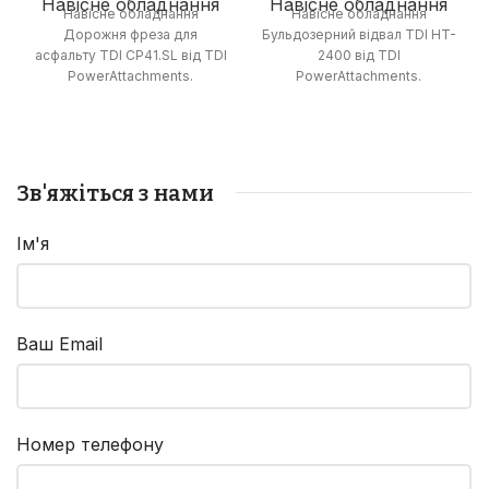
Навісне обладнання
Навісне обладнання
Навісне обладнання
Навісне обладнання
Дорожня фреза для
Бульдозерний відвал TDI HT-
асфальту TDI CP41.SL від TDI
2400 від TDI
PowerAttachments.
PowerAttachments.
Зв'яжіться з нами
Ім'я
Ваш Email
Номер телефону