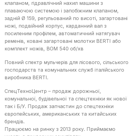
клапаном, гідравлічний нахил машини з
плаваючою системою і запобіжним клапаном,
задній Ø 159, регульований по висоті, загартовані
ножі, подвійний корпус, карданний вал з
посиленим профілем, автоматичний натягувач
ременів, ковані загартовані молотки BERTI або
комплект ножів, ВОМ 540 об/хв
Повний спектр мульчерів для лісового, сільського
господарств та комунальних служб італійського
виробника BERTI.
СпецТехноЦентр – продаж дорожньої,
комунальної, будівельної та спецтехніки як нової
так і Б/У. Продаж запчастин до спецтехніки
європейських, американських та китайських
брендів.
Працюємо на ринку з 2013 року. Приймаємо