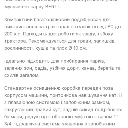
мульчер-косарку BERTI.
Компактний багатоцільовий подрібнювач для
використання на тракторах потужністю від 80 до
200 к.с. Підходить для роботи як ззаду, і збоку
трактора. Рекомендується для трави, залишків
рослинності, кущів та гілок Ø 10 см.
Ідеально підходить для прибирання парків,
зелених зон, садів, узбіччя доріг, канав, берегів та
схилів загалом.
Стандартне оснащення: коробка передач поза
корпусом машини, триточкова навішування кат. II
з плаваючою системою і запобіжним замком,
закруглений правий кут, задній викид подрібненої
біомаси, редуктор з обгінною муфтою з валом 1″
3/4, гідравлічна система зміщення з запобіжним