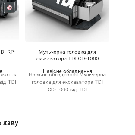
DI RP-
Мульчерна головка для
екскаватора TDI CD-T060
я
Навісне обладнання
рокоток
Навісне обладнання Мульчерна
від TDI
головка для екскаватора TDI
CD-T060 від TDI
PowerAttachments.
'язку