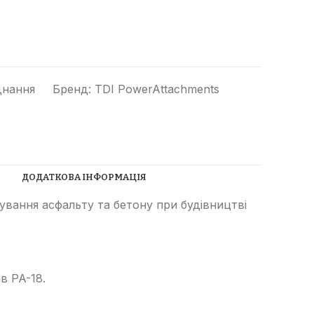
днання
Бренд:
TDI PowerAttachments
Прибиральні машини
Ущільнювачі сміття
(компактори)
С
ДОДАТКОВА ІНФОРМАЦІЯ
Трубоукладачі
вання асфальту та бетону при будівництві
Трамбувальний молоток
Телескопічні навантажувачі
Річстакери
в PA-18.
СпецТехноЦентр
Фронтальні навантажувачі
Найкращі пропозиції від