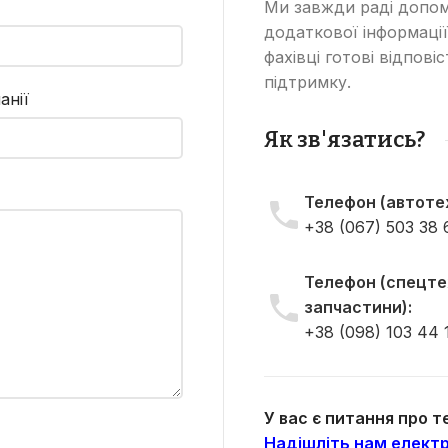
Ми завжди раді допом
додаткової інформації
фахівці готові відпові
підтримку.
анії
Як зв'язатись?
Телефон (автотех
+38 (067) 503 38 
Телефон (спецтех
запчастини):
+38 (098) 103 44 
У вас є питання про 
Надішліть нам електр