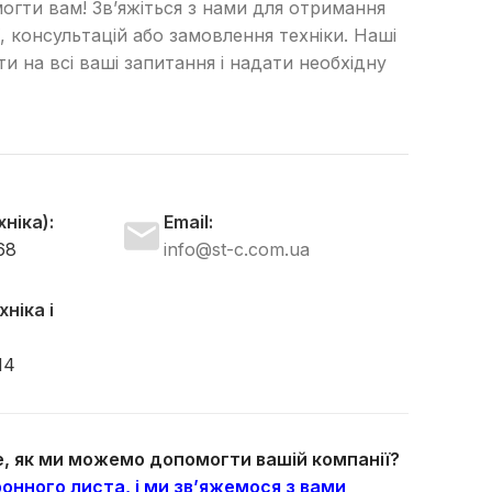
огти вам! Зв’яжіться з нами для отримання
, консультацій або замовлення техніки. Наші
Гід
сти на всі ваші запитання і надати необхідну
Нова с
А
об
Спе
пот
ніка):
Email:
BERTI
68
info@st-c.com.ua
до
вид
ніка і
дере
Широ
14
комп
сіль
кому
те, як ми можемо допомогти вашій компанії?
онного листа, і ми зв’яжемося з вами