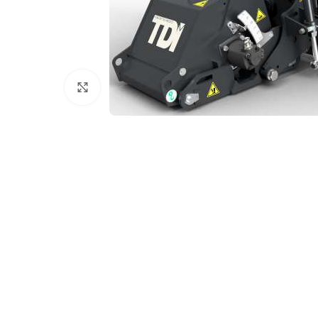
Клацніть, щоб збільшити