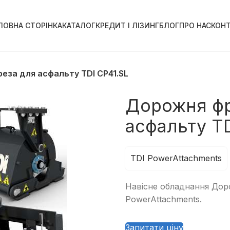
ЛОВНА СТОРІНКА
КАТАЛОГ
КРЕДИТ І ЛІЗИНГ
БЛОГ
ПРО НАС
КОН
еза для асфальту TDI CP41.SL
Дорожня фр
асфальту TD
TDI PowerAttachments
Навісне обладнання Доро
PowerAttachments.
Запитати ціну