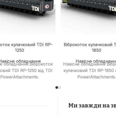
коток кулачковий TDI RP-
Віброкоток кулачковий T
1250
1850
Навісне обладнання
Навісне обладнанн
е обладнання Віброкоток
Навісне обладнання Віб
овий TDI RP-1250 від TDI
кулачковий TDI RP-1850 
PowerAttachments.
PowerAttachments.
Ми завжди на зв