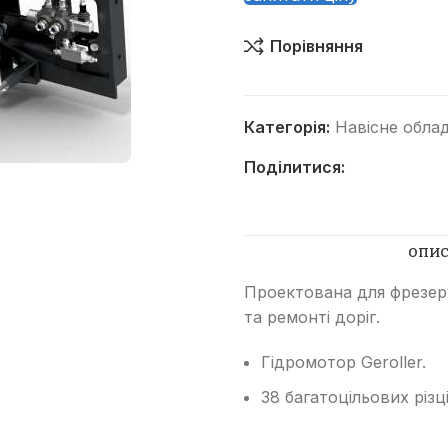
Порівняння
Категорія:
Навісне обла
Поділитися:
Категорії
Автогрейдери
Асфальтоукладачі
ОПИ
Вилкові навантажувачі
Проектована для фрезеру
та ремонті доріг.
Віброплити
Відбійні молотки
Гідромотор Geroller.
Гусеничні бульдозери
38 багатоцільових різці
Гусеничні екскаватори