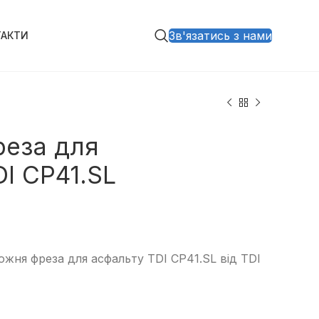
Зв'язатись з нами
ТАКТИ
еза для
I CP41.SL
жня фреза для асфальту TDI CP41.SL від TDI