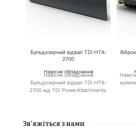
Бульдозерний відвал TDI HTA-
Вібро
2700
Навісне обладнання
Навісне обладнання
Навісн
Бульдозерний відвал TDI HTA-
кулачк
2700 від TDI PowerAttachments.
Зв'яжіться з нами