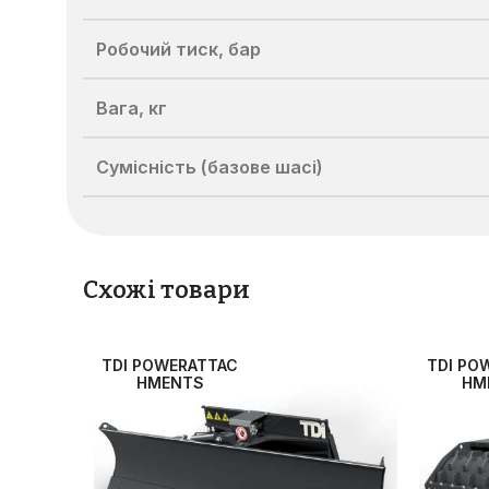
Робочий тиск, бар
Вага, кг
Сумісність (базове шасі)
Схожі товари
TDI POWERATTAC
TDI PO
HMENTS
HM