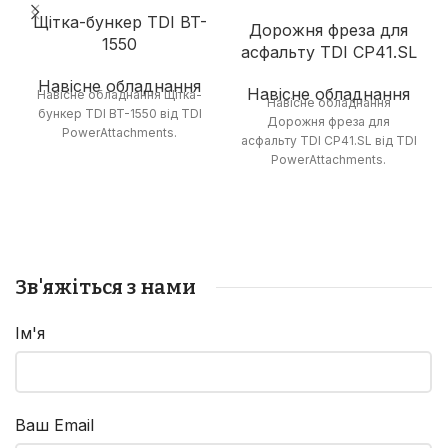
Щітка-бункер TDI BT-
Дорожня фреза для
1550
асфальту TDI CP41.SL
Навісне обладнання
Навісне обладнання
Навісне обладнання Щітка-
Навісне обладнання
бункер TDI BT-1550 від TDI
Дорожня фреза для
PowerAttachments.
асфальту TDI CP41.SL від TDI
PowerAttachments.
Зв'яжіться з нами
Ім'я
Ваш Email