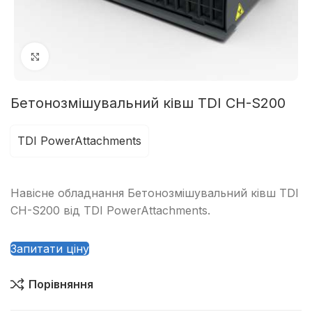
Клацніть, щоб збільшити
Бетонозмішувальний ківш TDI CH-S200
TDI PowerAttachments
Навісне обладнання Бетонозмішувальний ківш TDI
CH-S200 від TDI PowerAttachments.
Запитати ціну
Порівняння