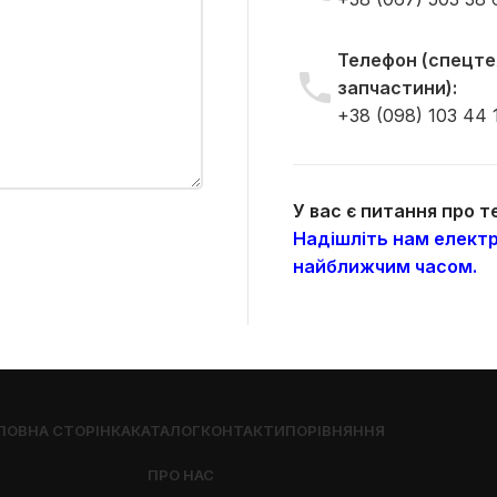
Телефон (спецтех
запчастини):
+38 (098) 103 44 
У вас є питання про 
Надішліть нам електр
найближчим часом.
ЛОВНА СТОРІНКА
КАТАЛОГ
КОНТАКТИ
ПОРІВНЯННЯ
ПРО НАС