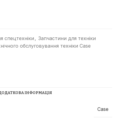
я спецтехніки
,
Запчастини для техніки
хнічного обслуговування техніки Case
Прибиральні машини
Ущільнювачі сміття
(компактори)
Трубоукладачі
ДОДАТКОВА ІНФОРМАЦІЯ
Трамбувальний молоток
Телескопічні навантажувачі
Case
Річстакери
СпецТехноЦентр
Фронтальні навантажувачі
Найкращі пропозиції від