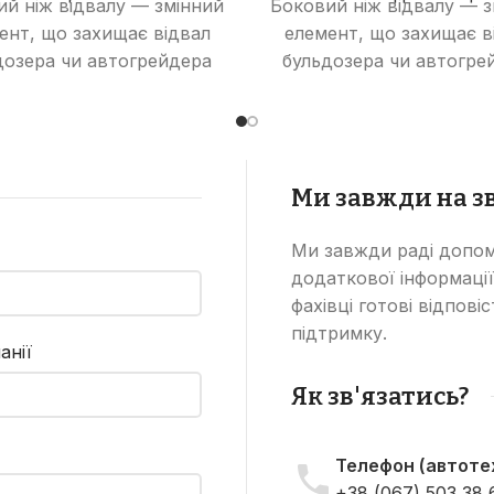
й ніж відвалу — змінний
Боковий ніж відвалу — 
ент, що захищає відвал
елемент, що захищає в
дозера чи автогрейдера
бульдозера чи автогре
від зношування та
від зношування та
коджень, збільшуючи
пошкоджень, збільш
ермін його служби та
термін його служби 
фективність роботи.
ефективність робот
Ми завжди на зв
Ми завжди раді допом
додаткової інформації
фахівці готові відпові
підтримку.
анії
Як зв'язатись?
Телефон (автотех
+38 (067) 503 38 