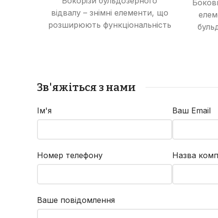
Бокорізи бульдозерного
Бокови
відвалу – знімні елементи, що
елем
розширюють функціональність
буль
відвалу, дозволяючи
виконувати роботи з
пош
розпушування ґрунту та
т
зрізання рослинності.
е
Зв'яжіться з нами
Ім'я
Ваш Email
Номер телефону
Назва комп
Ваше повідомлення