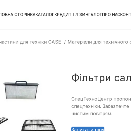
ЛОВНА СТОРІНКА
КАТАЛОГ
КРЕДИТ І ЛІЗИНГ
БЛОГ
ПРО НАС
КОН
частини для техніки CASE
Матеріали для технічного
Фільтри са
СпецТехноЦентр пропону
спецтехніки. Забезпечте
чистим повітрям.
Запитати ціну