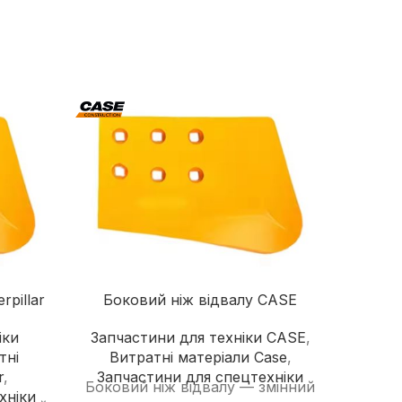
надійного постачальника
Швонарізчики
Додаткове обладнання
Перейти в каталог
Ад
rpillar
Боковий ніж відвалу CASE
іки
Запчастини для техніки CASE
,
За
тні
Витратні матеріали Case
,
HITA
r
,
Запчастини для спецтехніки
Hi
Боковий ніж відвалу — змінний
хніки