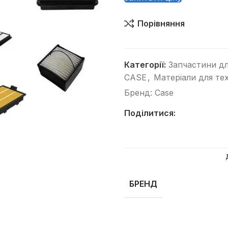
Порівняння
Категорії:
Запчастини дл
CASE
,
Матеріали для те
Бренд:
Case
Категорії
Автогрейдери
Поділитися:
Асфальтоукладачі
Вилкові навантажувачі
Віброплити
Відбійні молотки
БРЕНД
Гусеничні бульдозери
Гусеничні екскаватори