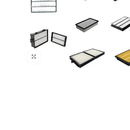
Клацніть, щоб збільшити