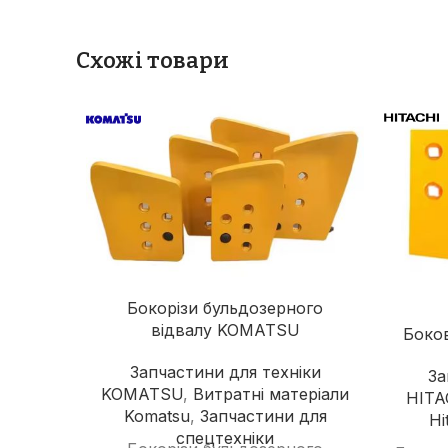
Схожі товари
Бокорізи бульдозерного
відвалу KOMATSU
Боков
Запчастини для техніки
За
KOMATSU
,
Витратні матеріали
HITA
Komatsu
,
Запчастини для
Hi
спецтехніки