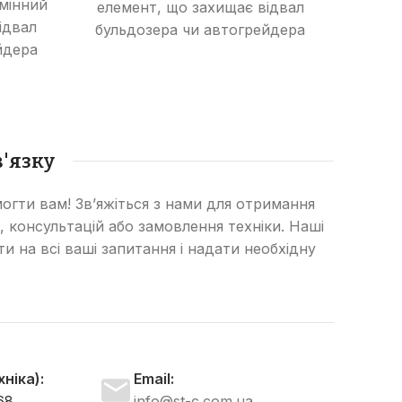
змінний
елемент, що захищає відвал
Ада
ідвал
бульдозера чи автогрейдера
не
йдера
від зношування та
кріпл
пошкоджень, збільшуючи
що з
уючи
термін його служби та
довго
та
ефективність роботи.
и.
бульд
'язку
огти вам! Зв’яжіться з нами для отримання
, консультацій або замовлення техніки. Наші
сти на всі ваші запитання і надати необхідну
ніка):
Email:
68
info@st-c.com.ua