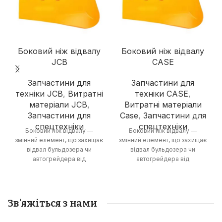
Боковий ніж відвалу
Боковий ніж відвалу
JCB
CASE
Запчастини для
Запчастини для
техніки JCB
,
Витратні
техніки CASE
,
матеріали JCB
,
Витратні матеріали
Запчастини для
Case
,
Запчастини для
спецтехніки
спецтехніки
Боковий ніж відвалу —
Боковий ніж відвалу —
змінний елемент, що захищає
змінний елемент, що захищає
відвал бульдозера чи
відвал бульдозера чи
автогрейдера від
автогрейдера від
зношування та пошкоджень,
зношування та пошкоджень,
збільшуючи термін його
збільшуючи термін його
служби та ефективність
служби та ефективність
роботи.
роботи.
Зв'яжіться з нами