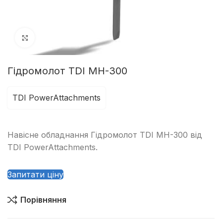
Клацніть, щоб збільшити
Гідромолот TDI MH-300
TDI PowerAttachments
Навісне обладнання Гідромолот TDI MH-300 від
TDI PowerAttachments.
Запитати ціну
Порівняння