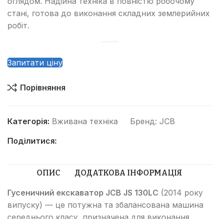
оглядом. Надійна техніка в повністю робочому
стані, готова до виконання складних землерийних
робіт.
Запитати ціну
Порівняння
Категорія:
Вживана техніка
Бренд:
JCB
Поділитися:
ОПИС
ДОДАТКОВА ІНФОРМАЦІЯ
Гусеничний екскаватор JCB JS 130LC
(2014 року
випуску) — це потужна та збалансована машина
середнього класу, призначена для виконання