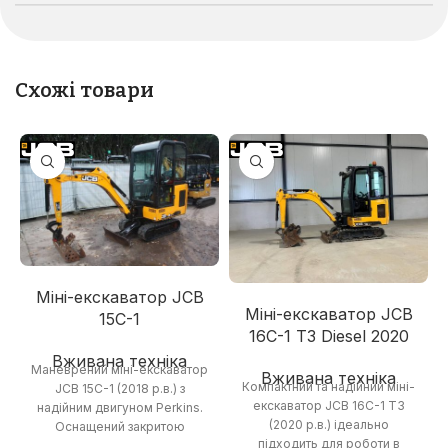
Схожі товари
Міні-екскаватор JCB
Міні-екскаватор JCB
15C-1
16C-1 T3 Diesel 2020
Вживана техніка
Маневрений міні-екскаватор
Вживана техніка
Компактний та надійний міні-
JCB 15C-1 (2018 р.в.) з
екскаватор JCB 16C-1 T3
надійним двигуном Perkins.
(2020 р.в.) ідеально
Оснащений закритою
підходить для роботи в
кабіною з робочим