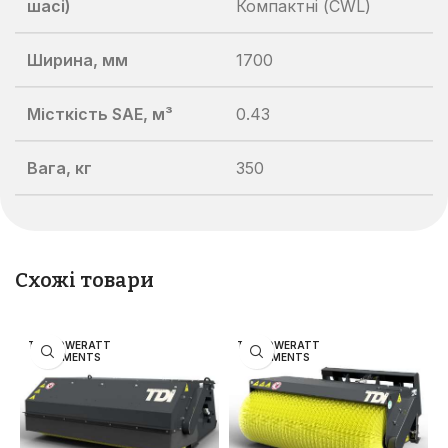
шасі)
Компактні (CWL)
Ширина, мм
1700
Місткість SAE, м³
0.43
Вага, кг
350
Схожі товари
TDI POWERATT
TDI POWERATT
ACHMENTS
ACHMENTS