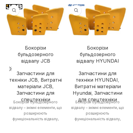
Бокорізи
Бокорізи
бульдозерного
бульдозерного
відвалу JCB
відвалу HYUNDAI
Запчастини для
Запчастини для
техніки JCB
,
Витратні
техніки HYUNDAI
,
матеріали JCB
,
Витратні матеріали
Запчастини для
Hyundai
,
Запчастини
спецтехніки
для спецтехніки
Бокорізи бульдозерного
Бокорізи бульдозерного
відвалу – знімні елементи, що
відвалу – знімні елементи, що
розширюють
розширюють
функціональність відвалу,
функціональність відвалу,
дозволяючи виконувати
дозволяючи виконувати
роботи з розпушування
роботи з розпушування