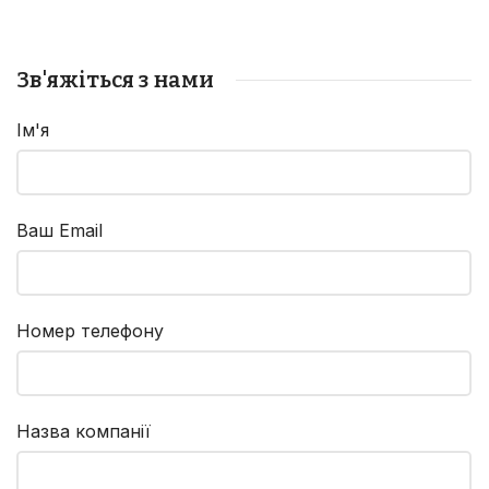
ґрунту та зрізання
ґрунту та зрізання
рослинності.
рослинності.
Зв'яжіться з нами
Ім'я
Ваш Email
Номер телефону
Назва компанії