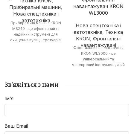
Техніка KRON
,
навантажувач КRON
Прибиральні машини
,
WL3000
Нова спецтехніка і
автотехніка
Прибиральна машина КRON
Нова спецтехніка і
MS240 - це ефективний та
автотехніка
,
Техніка
надійний інструмент для
KRON
,
Фронтальні
очищення вулиць, тротуарів,
навантажувачі
парків та інших територій від
Фронтальний навантажувач
сміття, пилу та бруду. З
КRON WL3000 - це
об'ємом контейнера для
універсальний та
сміття 240 л та шириною
маневрений інструмент, який
підмітання 1800 мм вона
ідеально підходить для
дозволяє швидко та якісно
середніх та невеликих
очистити великі площі,
будівельних проектів, а
Зв'яжіться з нами
забезпечуючи чистоту та
також для складських та
порядок.
сільськогосподарських
Ім'я
робіт. З вантажопідйомністю
3000 кг та об'ємом ковша 1,7
м3 він забезпечує високу
продуктивність та
ефективність при
Ваш Email
переміщенні різноманітних
матеріалів.