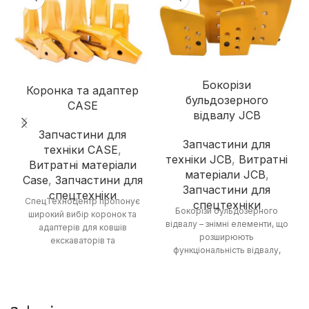
Бокорізи
Коронка та адаптер
бульдозерного
CASE
відвалу JCB
Запчастини для
Запчастини для
техніки CASE
,
техніки JCB
,
Витратні
Витратні матеріали
матеріали JCB
,
Case
,
Запчастини для
Запчастини для
спецтехніки
СпецТехноЦентр пропонує
спецтехніки
Бокорізи бульдозерного
широкий вибір коронок та
відвалу – знімні елементи, що
адаптерів для ковшів
розширюють
екскаваторів та
функціональність відвалу,
навантажувачів, що
дозволяючи виконувати
гарантують підвищену
роботи з розпушування
продуктивність та
ґрунту та зрізання
зносостійкість.
рослинності.