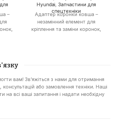
для
Hyundai
,
Запчастини для
Hi
спецтехніки
ша –
Адаптер коронки ковша –
Ада
для
незамінний елемент для
не
ронок,
кріплення та заміни коронок,
кріпл
ть та
що забезпечує надійність та
що з
астини
довговічність робочої частини
довго
,
ковша екскаватора,
увача.
бульдозера чи навантажувача.
бульд
'язку
огти вам! Зв’яжіться з нами для отримання
, консультацій або замовлення техніки. Наші
сти на всі ваші запитання і надати необхідну