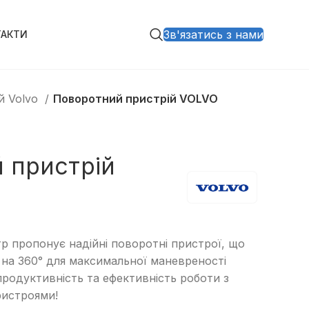
Зв'язатись з нами
ТАКТИ
й Volvo
Поворотний пристрій VOLVO
 пристрій
р пропонує надійні поворотні пристрої, що
на 360° для максимальної маневреності
 продуктивність та ефективність роботи з
истроями!