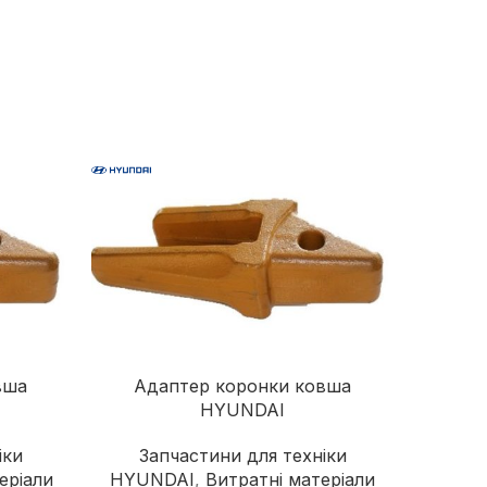
надійного постачальника
Швонарізчики
Додаткове обладнання
Перейти в каталог
вша
Адаптер коронки ковша
Ад
HYUNDAI
іки
Запчастини для техніки
За
еріали
HYUNDAI
,
Витратні матеріали
HITA