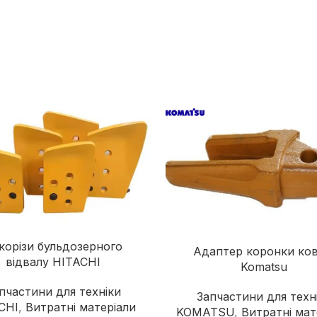
Дорожні катки
Екскаватори-навантажувачі
Колісні екскаватори
Міні-екскаватори
Навантажувачі з бортовим
поворотом
корізи бульдозерного
Адаптер коронки ко
відвалу HITACHI
Komatsu
пчастини для техніки
Запчастини для техн
CHI
,
Витратні матеріали
KOMATSU
,
Витратні мат