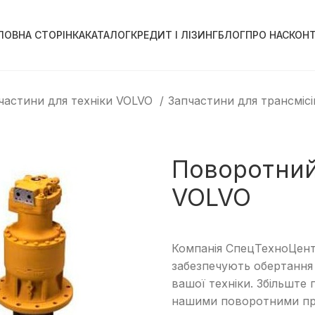
ЛОВНА СТОРІНКА
КАТАЛОГ
КРЕДИТ І ЛІЗИНГ
БЛОГ
ПРО НАС
КОН
частини для техніки VOLVO
Запчастини для трансмісі
Поворотний
VOLVO
Компанія СпецТехноЦент
забезпечують обертання 
вашої техніки. Збільште
нашими поворотними пр