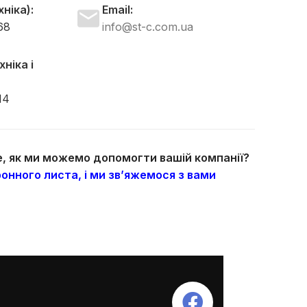
ніка):
Email:
68
info@st-c.com.ua
ніка і
14
те, як ми можемо допомогти вашій компанії?
онного листа, і ми зв’яжемося з вами