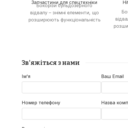
Запчастини для спецтехніки
Hi
Бокорізи бульдозерного
Бо
відвалу – знімні елементи, що
відва
розширюють функціональність
розши
відвалу, дозволяючи
в
виконувати роботи з
в
розпушування ґрунту та
ро
зрізання рослинності.
з
Зв'яжіться з нами
Ім'я
Ваш Email
Номер телефону
Назва комп