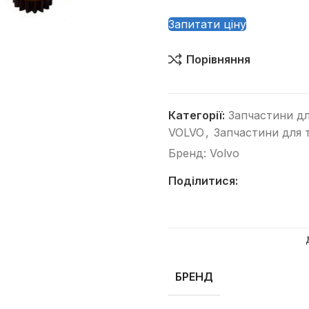
Запитати ціну
Порівняння
Категорії:
Запчастини дл
Категорії
VOLVO
,
Запчастини для т
Автогрейдери
Бренд:
Volvo
Асфальтоукладачі
Поділитися:
Вилкові навантажувачі
Віброплити
Відбійні молотки
Гусеничні бульдозери
БРЕНД
Гусеничні екскаватори