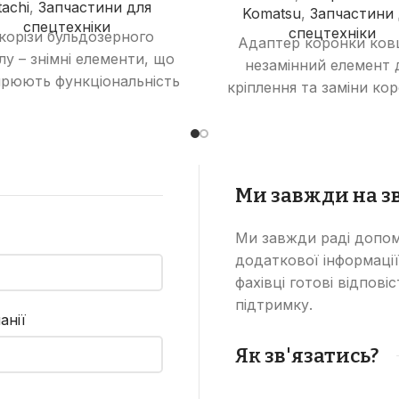
tachi
,
Запчастини для
Komatsu
,
Запчастини 
спецтехніки
спецтехніки
корізи бульдозерного
Адаптер коронки ков
лу – знімні елементи, що
незамінний елемент 
рюють функціональність
кріплення та заміни ко
ідвалу, дозволяючи
що забезпечує надійніс
иконувати роботи з
довговічність робочої ч
зпушування ґрунту та
ковша екскаватора
різання рослинності.
бульдозера чи навантаж
Ми завжди на зв
Ми завжди раді допом
додаткової інформації
фахівці готові відпові
підтримку.
анії
Як зв'язатись?