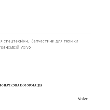
я спецтехніки
,
Запчастини для техніки
рансмісій Volvo
Прибиральні машини
Ущільнювачі сміття
(компактори)
Трубоукладачі
Трамбувальний молоток
ДОДАТКОВА ІНФОРМАЦІЯ
Телескопічні навантажувачі
Річстакери
СпецТехноЦентр
Volvo
Фронтальні навантажувачі
Найкращі пропозиції від