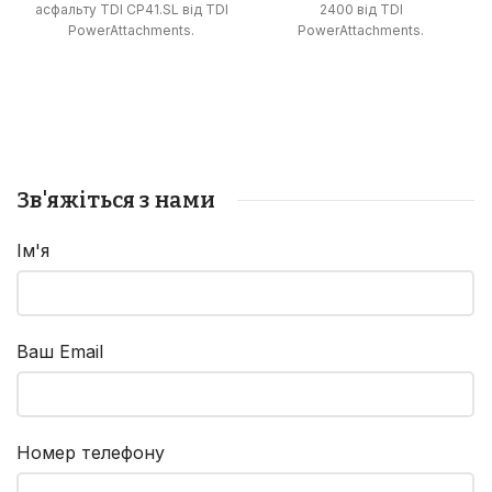
асфальту TDI CP41.SL від TDI
2400 від TDI
PowerAttachments.
PowerAttachments.
Зв'яжіться з нами
Ім'я
Ваш Email
Номер телефону