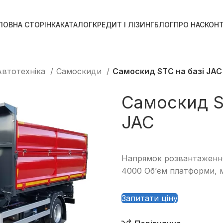
ЛОВНА СТОРІНКА
КАТАЛОГ
КРЕДИТ І ЛІЗИНГ
БЛОГ
ПРО НАС
КОН
Автотехніка
Самоскиди
Самоскид STC на базі JAC
Самоскид S
JAC
Напрямок розвантаження
4000 Об’єм платформи, м³
Запитати ціну