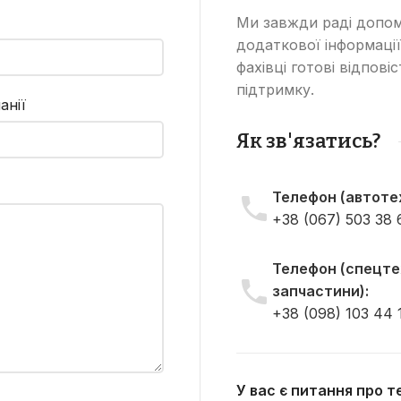
5 т турбодизель Cummins
Ми завжди раді допом
5,9 л,...
додаткової інформації
фахівці готові відпові
підтримку.
анії
Як зв'язатись?
Телефон (автотех
+38 (067) 503 38 
Телефон (спецтех
запчастини):
+38 (098) 103 44 
У вас є питання про 