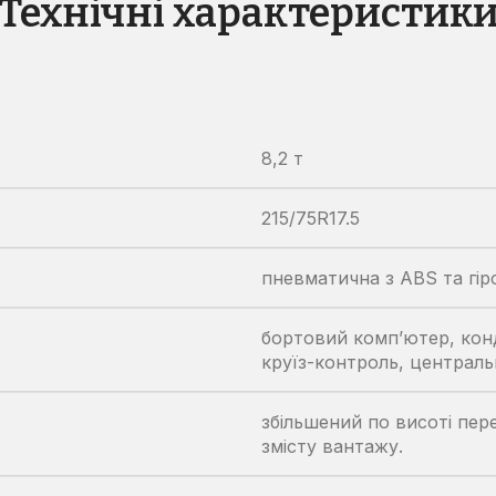
Технічні характеристик
Дорожні катки
Екскаватори-навантажувачі
Колісні екскаватори
Міні-екскаватори
8,2 т
Навантажувачі з бортовим
поворотом
215/75R17.5
пневматична з ABS та гі
бортовий комп’ютер, кон
круїз-контроль, централь
збільшений по висоті пер
змісту вантажу.