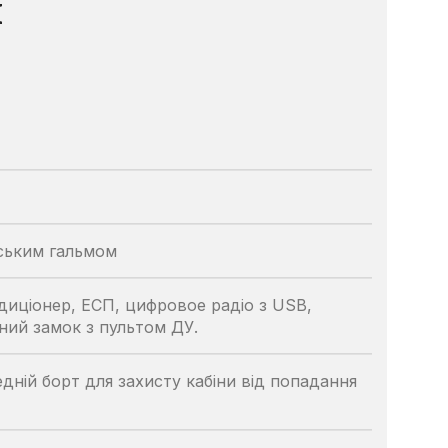
и
надійного постачальника
Швонарізчики
Додаткове обладнання
Перейти в каталог
рським гальмом
диціонер, ЕСП, цифровое радіо з USB,
ний замок з пультом ДУ.
едній борт для захисту кабіни від попадання