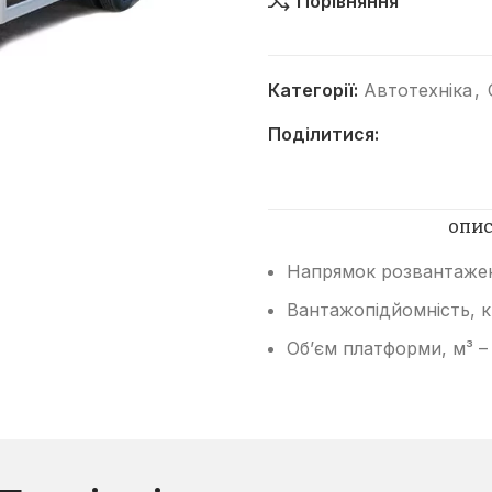
Порівняння
Категорії:
Автотехніка
,
Поділитися:
Категорії
ОПИ
Автогрейдери
Напрямок розвантажен
Асфальтоукладачі
Вантажопідйомність, к
Вилкові навантажувачі
Об’єм платформи, м³ – 
Віброплити
Відбійні молотки
Гусеничні бульдозери
Гусеничні екскаватори