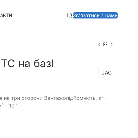
Зв'язатись з нами
ТАКТИ
TC на базі
JAC
 на три сторони Вантажопідйомність, кг –
 – 10,1