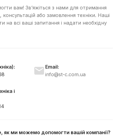
огти вам! Зв’яжіться з нами для отримання
, консультацій або замовлення техніки. Наші
сти на всі ваші запитання і надати необхідну
ніка):
Email:
68
info@st-c.com.ua
ніка і
14
те, як ми можемо допомогти вашій компанії?