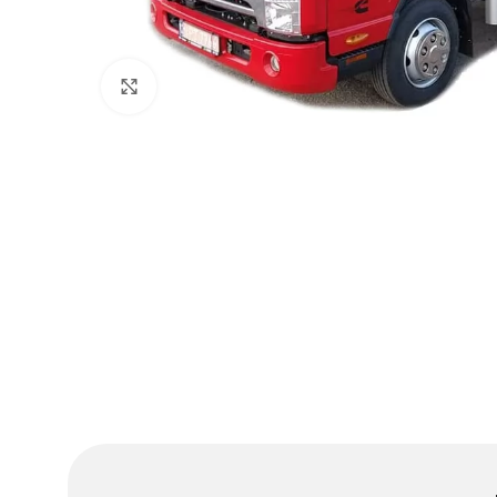
Клацніть, щоб збільшити