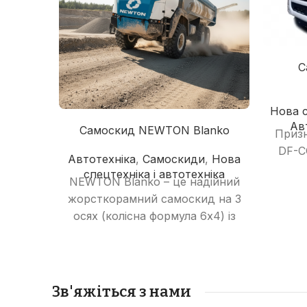
С
Нова с
Ав
Самоскид NEWTON Blanko
Призн
DF-C
Автотехніка
,
Самоскиди
,
Нова
спецтехніка і автотехніка
NEWTON Blanko – це надійний
с
жорсткорамний самоскид на 3
про
осях (колісна формула 6x4) із
будма
номінальною
та і
вантажопідйомністю 40 тонн,
DONGF
призначений для стабільної
можна
роботи завдяки потужному
Техко
Зв'яжіться з нами
дизельному двигуну на 340
до н