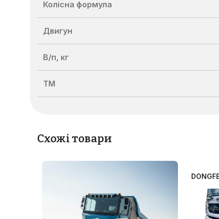
Колісна формула
Двигун
В/п, кг
TM
Схожі товари
DONGF