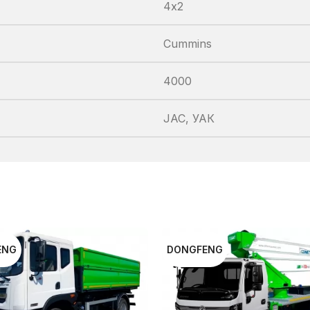
4х2
Cummins
4000
JAC, УАК
ENG
DONGFENG