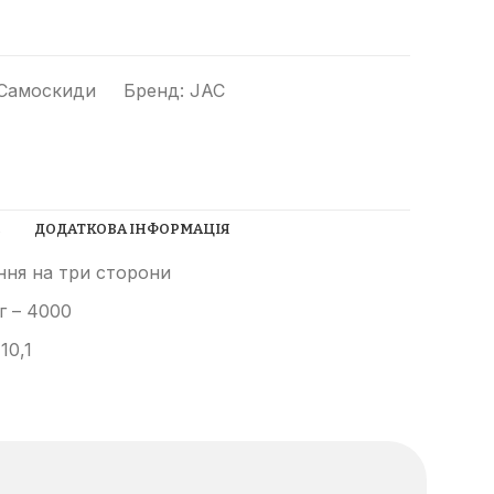
Самоскиди
Бренд:
JAC
Прибиральні машини
С
ДОДАТКОВА ІНФОРМАЦІЯ
Ущільнювачі сміття
ня на три сторони
(компактори)
г – 4000
Трубоукладачі
10,1
Трамбувальний молоток
Телескопічні навантажувачі
Річстакери
СпецТехноЦентр
Фронтальні навантажувачі
Найкращі пропозиції від