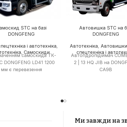
амоскид STC на базі
Автовишка STC на б
DONGFENG
DONGFENG
пецтехніка і автотехніка
,
Автотехніка
,
Автовишк
тотехніка
,
Самоскиди
спецтехніка і автотех
аченням самоскида ТК-
Автогідропідіймач COME
C DONGFENG LD41 1200
2 | 13 HQ JIB на DON
мм є перевезення
CA9B
ільськогосподарської
дукції, а також сипких
теріалів – піску, щебеню
ншого. Купити самоскид
ENG ТК-DF-CC в Україні
 на Заводі Спецтехніки
мплект або звернувшись
Ми завжди на зв
ашої дилерскої мережі.