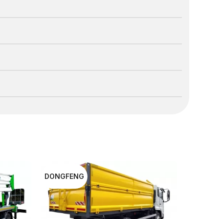
DONGFENG
DASAN