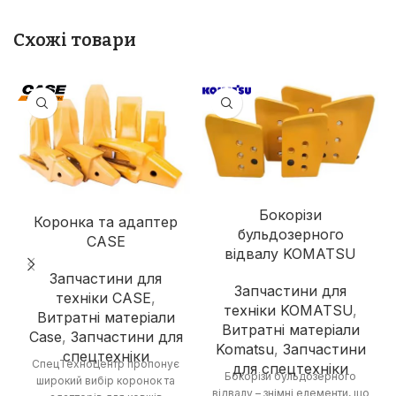
Схожі товари
Бокорізи
Коронка та адаптер
бульдозерного
CASE
відвалу KOMATSU
Запчастини для
Запчастини для
техніки CASE
,
техніки KOMATSU
,
Витратні матеріали
Витратні матеріали
Case
,
Запчастини для
Komatsu
,
Запчастини
спецтехніки
СпецТехноЦентр пропонує
для спецтехніки
Бокорізи бульдозерного
широкий вибір коронок та
відвалу – знімні елементи, що