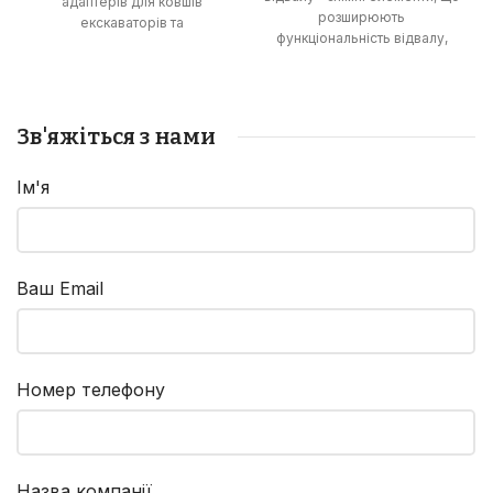
адаптерів для ковшів
розширюють
екскаваторів та
функціональність відвалу,
навантажувачів, що
дозволяючи виконувати
гарантують підвищену
роботи з розпушування
продуктивність та
ґрунту та зрізання
зносостійкість.
рослинності.
Зв'яжіться з нами
Ім'я
Ваш Email
Номер телефону
Назва компанії