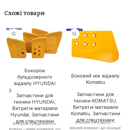
Схожі товари
Бокорізи
Боковий ніж відвалу
бульдозерного
Komatsu
відвалу HYUNDAI
Запчастини для
Запчастини для
техніки KOMATSU
,
техніки HYUNDAI
,
Витратні матеріали
Витратні матеріали
Komatsu
,
Запчастини
Hyundai
,
Запчастини
для спецтехніки
для спецтехніки
Боковий ніж відвалу —
Бокорізи бульдозерного
змінний елемент, що захищає
відвалу – знімні елементи, що