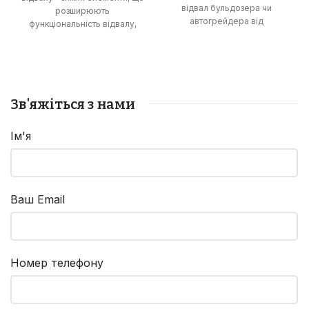
відвал бульдозера чи
розширюють
автогрейдера від
функціональність відвалу,
зношування та пошкоджень,
дозволяючи виконувати
збільшуючи термін його
роботи з розпушування
служби та ефективність
ґрунту та зрізання
роботи.
рослинності.
Зв'яжіться з нами
Ім'я
Ваш Email
Номер телефону