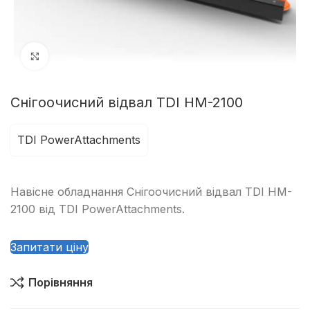
Клацніть, щоб збільшити
Снігоочисний відвал TDI HM-2100
TDI PowerAttachments
Навісне обладнання Снігоочисний відвал TDI HM-
2100 від TDI PowerAttachments.
Запитати ціну
Порівняння