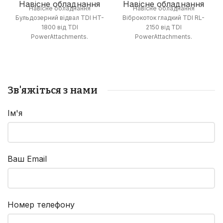
Навісне обладнання
Навісне обладнання
Навісне обладнання
Навісне обладнання
Бульдозерний відвал TDI HT-
Віброкоток гладкий TDI RL-
1800 від TDI
2150 від TDI
PowerAttachments.
PowerAttachments.
Зв'яжіться з нами
Ім'я
Ваш Email
Номер телефону