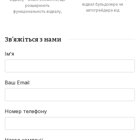
відвал бульдозера чи
розширюють
автогрейдера від
функціональність відвалу,
зношування та пошкоджень,
дозволяючи виконувати
збільшуючи термін його
роботи з розпушування
служби та ефективність
ґрунту та зрізання
роботи.
рослинності.
Зв'яжіться з нами
Ім'я
Ваш Email
Номер телефону
Назва компанії