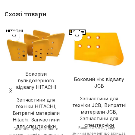
Схожі товари
Бокорізи
Боковий ніж відвалу
бульдозерного
JCB
відвалу HITACHI
Запчастини для
Запчастини для
техніки JCB
,
Витратні
техніки HITACHI
,
матеріали JCB
,
Витратні матеріали
Запчастини для
Hitachi
,
Запчастини
спецтехніки
для спецтехніки
Боковий ніж відвалу —
Бокорізи бульдозерного
змінний елемент, що захищає
відвалу – знімні елементи, що